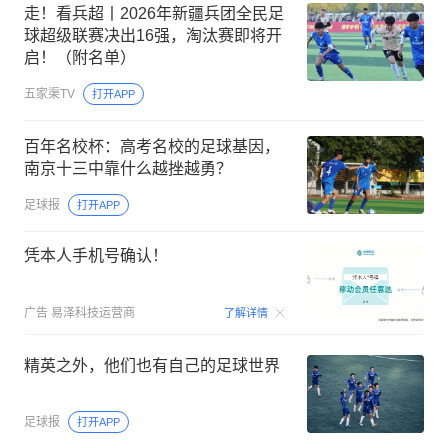
走！看兵超丨2026年新疆兵团全民足
球超级联赛决出16强，淘汰赛即将开
启！（附名单）
五家渠TV
打开APP
百年名校杯：高考名校的足球基因，
南京十三中靠什么越挫越勇？
足球报
打开APP
凭本人手机号确认！
00:09
广告
易泽科技运营商
了解详情
精英之外，他们也有自己的足球世界
足球报
打开APP