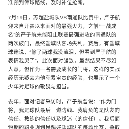
准预判传球路线，及时补位抢断。
7月19日，苏超盐城队VS南通队比赛中，严子航
迎来自开赛以来面对的最强火力，之前“一战成
名”的严子航未能阻止联赛最强进攻的南通队的
两次破门，最终盐城队客场失利。赛后，有盐城
球迷说，“输了两球我没流泪，但看到严子航的
表情我哭了”。此次面对强敌，虽然结果不尽如
人意，但作为一名需要成长的门将，这样的实战
经历无疑会为他积累宝贵的经验，也展示了一个
少年对足球的敬畏与担当。
去年，面对记者采访时，严子航曾说：“作为门
将，我是球队最后一道防线。我肩负的是队友的
信任、教练的信任以及球迷（的信任）。我后面
短期的职业规划是踢好盐城队的每场比赛，争取