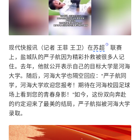
现代快报讯（记者 王菲 王卫）在
苏超
联赛
上，盐城队的严子航因为精彩扑救被很多人记
住。去年，他就公开表示自己的目标大学是河海
大学。随后，河海大学也隔空回应：“严子航同
学，河海大学欢迎您报考！期待在河海校园足球
场上看到您的青春身影！”如今，这份双向奔赴
的约定迎来了最美的结局，严子航拟被河海大学
录取。