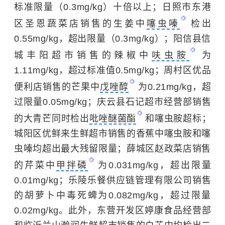
标准限量（0.3mg/kg）十倍以上；日照市东港
区圣恩蔬菜店销售的生姜中
噻虫嗪
检出
0.55mg/kg，超出限量（0.3mg/kg）；阳信县信
城丰阳超市销售的辣椒中
呋虫胺
为
1.11mg/kg，超过标准值0.5mg/kg；周村区优品
便利店销售的芒果中
戊唑醇
为0.21mg/kg，超
过限量0.05mg/kg；庆云县石记超市经营部销售
的大青芒同时检出
吡唑醚菌酯
和噻虫胺超标；
城阳区优鲜来生鲜超市销售的香蕉中噻虫胺和噻
虫嗪均超出最大残留限量；薛城区赵政菜店销售
的芹菜中
甲拌磷
为0.031mg/kg，超出限量
0.01mg/kg；乐陵乐餐供应链管理有限公司销售
的胡萝卜中毒死蜱为0.082mg/kg，超过限量
0.02mg/kg。此外，东营开发区婷康食品经营部