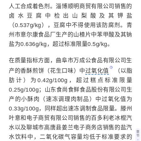
人工合成着色剂。淄博顺明商贸有限公司销售的
卤水豆腐中检出山梨酸及其钾盐
（0.537g/kg），豆腐中不得使用该防腐剂。青
州市意尔康食品厂生产的山楂片中苯甲酸及其钠
盐为0.636g/kg，超过标准限量0.5g/kg。
在质量指标方面，曲阜市万成公食品有限公司生
产的香酥煎饼（花生口味）中
过氧化值
（以脂
肪计）为0.42g/100g，超过糕点标准限量
0.25g/100g；山东食尚食鲜食品股份有限公司生
产的小酥肉（速冻调理肉制品）中过氧化值为
0.33g/100g，同样超出速冻调制食品限量。滕州
叶意和电子商贸有限公司销售的百多利老冰棍汽
水以及聊城市高唐县姜兰电子商务店销售的盐汽
章
节
水饮料中，二氧化碳气容量均低于标准要求的