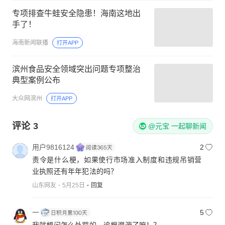
专项排查牛蛙安全隐患！海南这地出
手了！
海南新闻联播
打开APP
滨州食品安全领域突出问题专项整治
典型案例公布
大众网滨州
打开APP
评论
3
@元宝 一起聊新闻
用户9816124
2
责令是什么梗，如果使行市场准入制度和违规吊销营
业执照还有年年犯法的吗？
山东网友
5月25日
回复
一
5
我就想问怎么处罚的，追根溯源了嘛！？