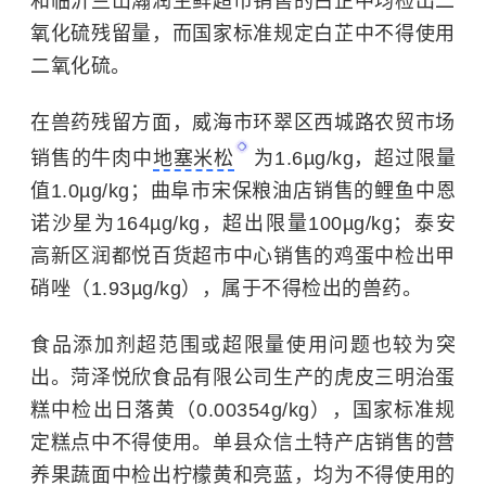
和临沂兰山瀚润生鲜超市销售的白芷中均检出二
氧化硫残留量，而国家标准规定白芷中不得使用
二氧化硫。
在兽药残留方面，威海市环翠区西城路农贸市场
销售的牛肉中
地塞米松
为1.6µg/kg，超过限量
值1.0µg/kg；曲阜市宋保粮油店销售的鲤鱼中恩
诺沙星为164µg/kg，超出限量100µg/kg；泰安
高新区润都悦百货超市中心销售的鸡蛋中检出甲
硝唑（1.93µg/kg），属于不得检出的兽药。
食品添加剂超范围或超限量使用问题也较为突
出。菏泽悦欣食品有限公司生产的虎皮三明治蛋
糕中检出日落黄（0.00354g/kg），国家标准规
定糕点中不得使用。单县众信土特产店销售的营
养果蔬面中检出柠檬黄和亮蓝，均为不得使用的