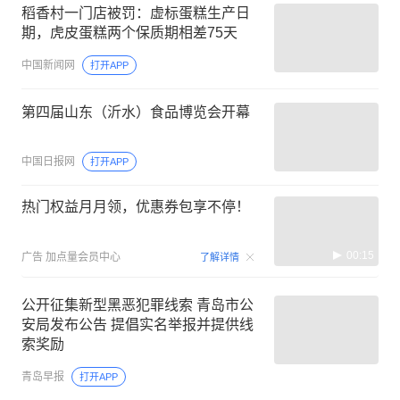
稻香村一门店被罚：虚标蛋糕生产日
期，虎皮蛋糕两个保质期相差75天
中国新闻网
打开APP
第四届山东（沂水）食品博览会开幕
中国日报网
打开APP
热门权益月月领，优惠券包享不停！
00:15
广告
加点量会员中心
了解详情
公开征集新型黑恶犯罪线索 青岛市公
安局发布公告 提倡实名举报并提供线
索奖励
青岛早报
打开APP