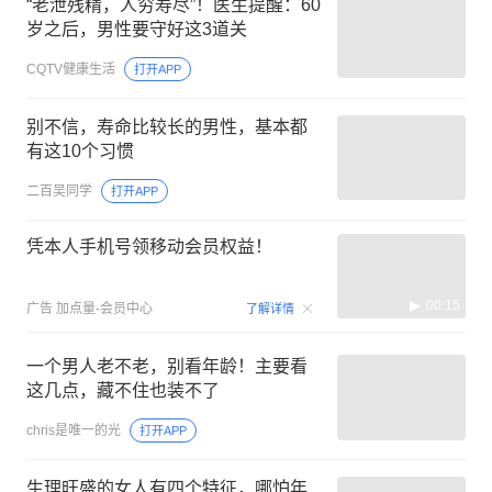
“老泄残精，人穷寿尽”！医生提醒：60
岁之后，男性要守好这3道关
CQTV健康生活
打开APP
别不信，寿命比较长的男性，基本都
有这10个习惯
二百吴同学
打开APP
凭本人手机号领移动会员权益！
00:15
广告
加点量-会员中心
了解详情
一个男人老不老，别看年龄！主要看
这几点，藏不住也装不了
chris是唯一的光
打开APP
生理旺盛的女人有四个特征，哪怕年