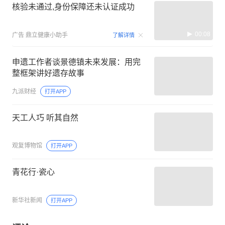
核验未通过,身份保障还未认证成功
00:08
广告
鼎立健康小助手
了解详情
申遗工作者谈景德镇未来发展：用完
整框架讲好遗存故事
九派财经
打开APP
天工人巧 听其自然
观复博物馆
打开APP
青花行·瓷心
新华社新闻
打开APP