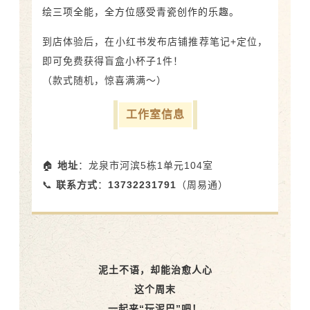
绘三项全能，全方位感受青瓷创作的乐趣。
到店体验后，在小红书发布店铺推荐笔记+定位，
即可免费获得盲盒小杯子1件！
（款式随机，惊喜满满～）
工作室信息
🏠
地址
：龙泉市河滨5栋1单元104室
📞
联系方式
：
13732231791
（周易通）
泥土不语，却能治愈人心
这个周末
一起来“玩泥巴”吧！