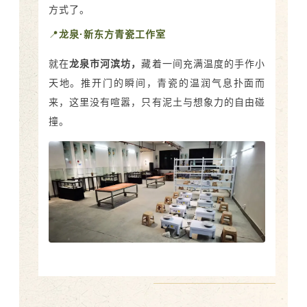
方式了。
📍
龙泉·新东方青瓷工作室
就在
龙泉市河滨坊，
藏着一间充满温度的手作小
天地。推开门的瞬间，青瓷的温润气息扑面而
来，这里没有喧嚣，只有泥土与想象力的自由碰
撞。