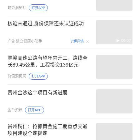
趋势洞见社
打开APP
核验未通过,身份保障还未认证成功
00:07
广告
鼎立健康小助手
了解详情
寻赣高速公路有望年内开工，路线全
长89.45公里，工程投资139亿元
价值洞见局
打开APP
贵州金沙这个项目有新进展
金台资讯
打开APP
贵州铜仁：抢抓黄金施工期重点交通
项目建设全速提速