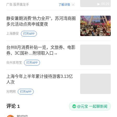
00:29
广告
股界擒龙手
了解详情
静安暑期消费“热力全开”，苏河湾商圈
多元活动点亮申城夏夜
上海静安
打开APP
台州8月消费补贴一览，文旅券、电影
券、3C国补…附领取入口→
台州本地宝
打开APP
上海今年上半年累计接待游客3.13亿
人次
光明网
打开APP
评论
1
@元宝 一起聊新闻
鹅叨叨