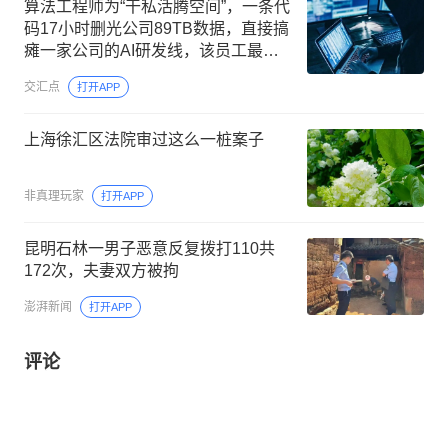
算法工程师为“干私活腾空间”，一条代
码17小时删光公司89TB数据，直接搞
瘫一家公司的AI研发线，该员工最终
获刑五年十个月
交汇点
打开APP
上海徐汇区法院审过这么一桩案子
非真理玩家
打开APP
昆明石林一男子恶意反复拨打110共
172次，夫妻双方被拘
澎湃新闻
打开APP
评论