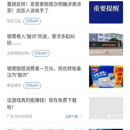
重磅反转！恶意索赔首次明确涉黑涉
恶！这些人该收手了
知否卫监
打开APP
银鹭卷入“敲诈”风波，曾涉多起纠
纷……
互联网那些事v
打开APP
银鹭赔偿消费者一万元，但在转账备
注为“敲诈”
慕容律师
打开APP
这游戏真的能赚钱！现在免费下载
啦！
00:29
广告
回村开饭店
立即下载