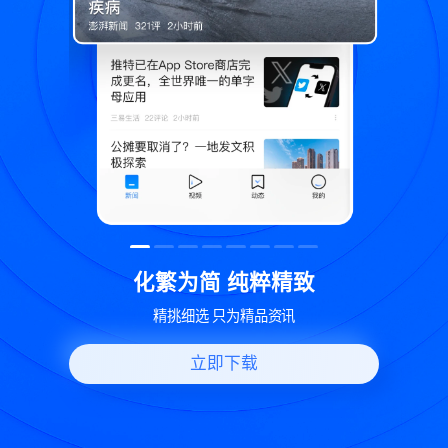
精致
世界变化 热问一下
资讯
好问题好回答 多元视角看问题
立即下载