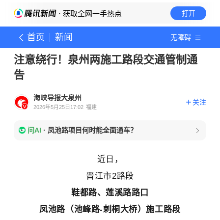
· 获取全网一手热点
打开
首页
新闻
无障碍
注意绕行！泉州两施工路段交通管制通
告
海峡导报大泉州
关注
2026年5月25日17:02
福建
问AI
·
凤池路项目何时能全面通车？
近日，
晋江市2路段
鞋都路、莲溪路路口
凤池路（池峰路-刺桐大桥）施工路段