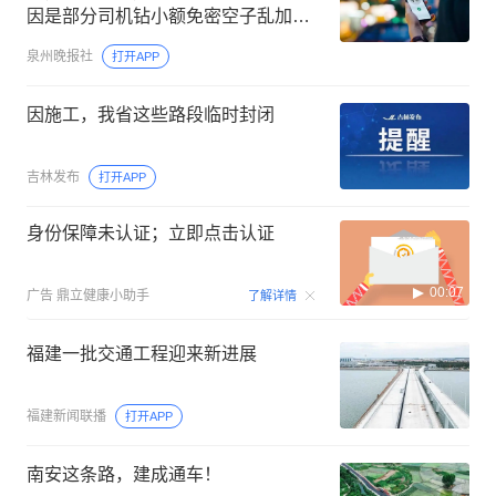
因是部分司机钻小额免密空子乱加
价！
泉州晚报社
打开APP
因施工，我省这些路段临时封闭
吉林发布
打开APP
身份保障未认证；立即点击认证
00:07
广告
鼎立健康小助手
了解详情
福建一批交通工程迎来新进展
福建新闻联播
打开APP
南安这条路，建成通车！