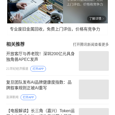
了解详情
专业废旧金属回收，免费上门评估，价格有竞争力
相关推荐
打开腾讯新闻查看更多
开放客厅与养老院！深圳200亿元具身
独角兽APEC发声
21世纪经济报道
打开APP
复旦团队发布AI品牌健康度指数：品
牌叙事规则正被AI重写
澎湃新闻
打开APP
【电报解读】长三角（嘉兴）Token运