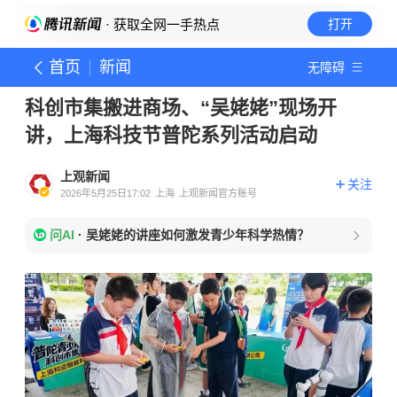
· 获取全网一手热点
打开
首页
新闻
无障碍
科创市集搬进商场、“吴姥姥”现场开
讲，上海科技节普陀系列活动启动
上观新闻
关注
2026年5月25日17:02
上海
上观新闻官方账号
问AI
·
吴姥姥的讲座如何激发青少年科学热情？