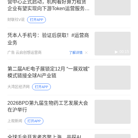
营中心正式启动，机构看好算力租赁
企业有望实现向下游Token运营服务的
战略性延伸，这家公司已验收供应商
财联社V说
打开APP
交付的算力服务器对应算力规模约5万
P
凭本人手机号：验证后获取！#运营商
业务
00:15
广告
云启创想运营商
了解详情
第二届AIE电子展锁定12月 “一展双城”
模式链接全球AI产业链
大湾区经济网
打开APP
2026BPD第九届生物药工艺发展大会
在沪举行
上观新闻
打开APP
全球千余开发者齐聚上海，共探AI