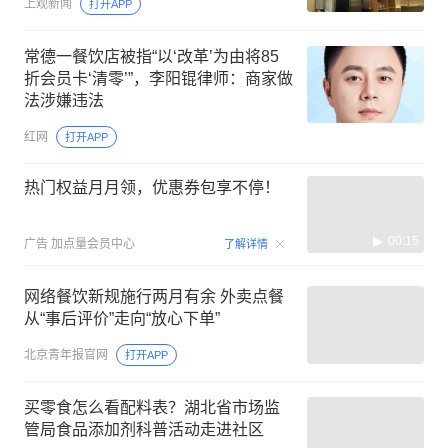
上观新闻
打开APP
常德一餐饮店被指“以‘改革’为由将85
折会员卡‘清零’”，李阳锟律师：商家做
法涉嫌违法
红网
打开APP
热门权益月月领，优惠券包享不停！
00:15
广告
加点量会员中心
了解详情
网络餐饮新规施行两月有余 外卖点餐
从“事后评价”走向“放心下单”
北京青年报官网
打开APP
买零食怎么看配料表？湖北省市场监
管局食品添加剂科普活动走进社区