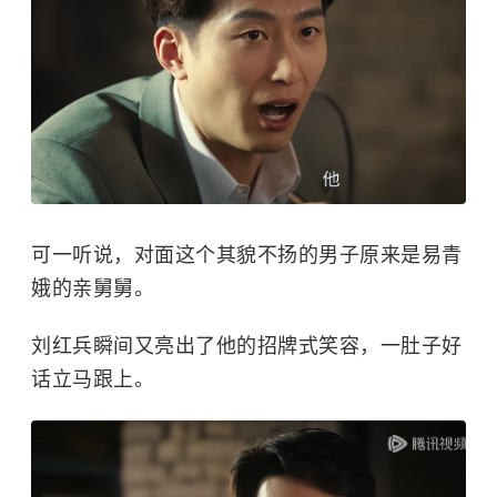
可一听说，对面这个其貌不扬的男子原来是易青
娥的亲舅舅。
刘红兵瞬间又亮出了他的招牌式笑容，一肚子好
话立马跟上。