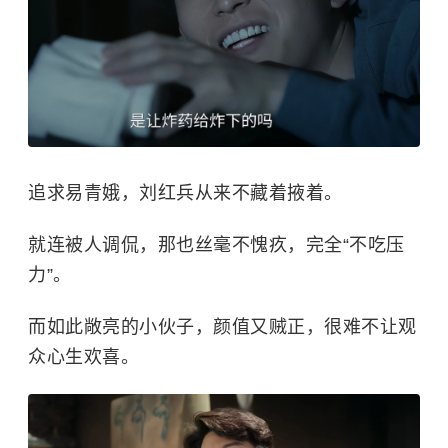
追求易青娥，刘红兵从来不藏着掖着。
就连被人调侃，那也丝毫不愧疚，完全“不吃压
力”。
而如此敞亮的小伙子，颜值又贼正，很难不让观
众心生欢喜。