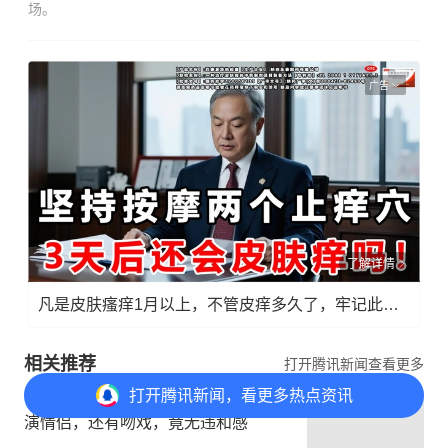
广告
了解详情
凡是皮肤瘙痒1月以上，不管皮痒多久了，牢记此法，快！准！狠！
相关推荐
打开腾讯新闻查看更多
《这一秒过火》她比付辛博小17岁却
打开
腾讯新闻，看更多热点资讯
演情侣，还有吻戏，竟无违和感
娱君坠星河
打开APP