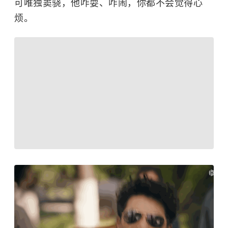
可唯独窦骁，他咋耍、咋闹，你都不会觉得心
烦。