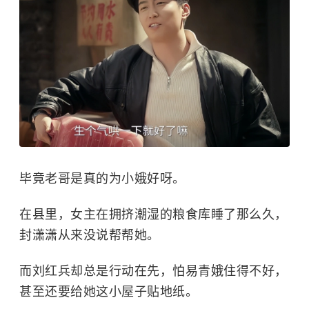
毕竟老哥是真的为小娥好呀。
在县里，女主在拥挤潮湿的粮食库睡了那么久，
封潇潇从来没说帮帮她。
而刘红兵却总是行动在先，怕易青娥住得不好，
甚至还要给她这小屋子贴地纸。