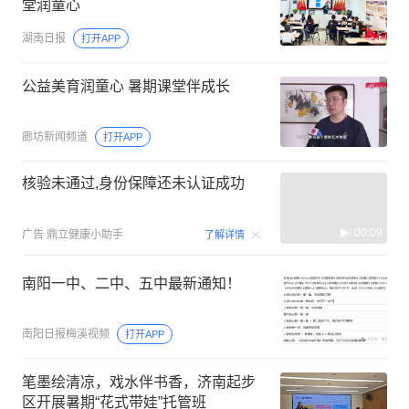
堂润童心
湖南日报
打开APP
公益美育润童心 暑期课堂伴成长
廊坊新闻频道
打开APP
核验未通过,身份保障还未认证成功
00:09
广告
鼎立健康小助手
了解详情
南阳一中、二中、五中最新通知！
南阳日报梅溪视频
打开APP
笔墨绘清凉，戏水伴书香，济南起步
区开展暑期“花式带娃”托管班