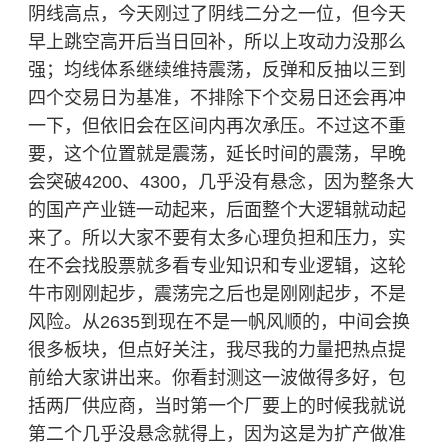
阴线高点，今天刚过了阴线二分之一位，但今天
早上跳空高开后当日回补，所以上攻动力没那么
强；均线体系继续维持震荡，反弹和反抽以三到
四个交易日为基准，不排除下个交易日还会再冲
一下，但依旧会在区间内再次承压。不过这不重
要，这个位置就是震荡，延长时间的震荡，早晚
会突破4200、4300，几乎没有悬念，因为整条大
的国产产业链一动起来，后面整个大逻辑就动起
来了。所以大家不要有太多心理负担和压力，实
在不会找股票就多看专业知识和专业逻辑，这轮
牛市刚刚起步，震荡完之后也是刚刚起步，不是
风险。从2635到现在不是一帆风顺的，中间会换
很多板块，但点好关注，我尽我的力量把热点提
前给大家讲出来。你看封测这一波做得多好，包
括两厂供应商，当时第一个厂要上的时候我就说
第二个几乎没悬念就得上，因为这是为扩产做准