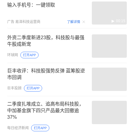
输入手机号：一键领取
00:15
广告
易泽科技运营商
了解详情
外资二季度新进23股，科技股与最强
牛股成新宠
环球网
打开APP
巨丰收评：科技股强势反弹 蓝筹股逆
市回调
巨丰投顾
打开APP
二季度扎堆成立、追高布局科技股，
中加基金旗下四只产品最大回撤逾
37%
每日经济新闻
打开APP