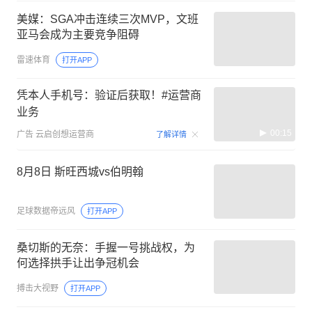
美媒：SGA冲击连续三次MVP，文班
亚马会成为主要竞争阻碍
雷速体育
打开APP
凭本人手机号：验证后获取！#运营商
业务
00:15
广告
云启创想运营商
了解详情
8月8日 斯旺西城vs伯明翰
足球数据帝远风
打开APP
桑切斯的无奈：手握一号挑战权，为
何选择拱手让出争冠机会
搏击大视野
打开APP