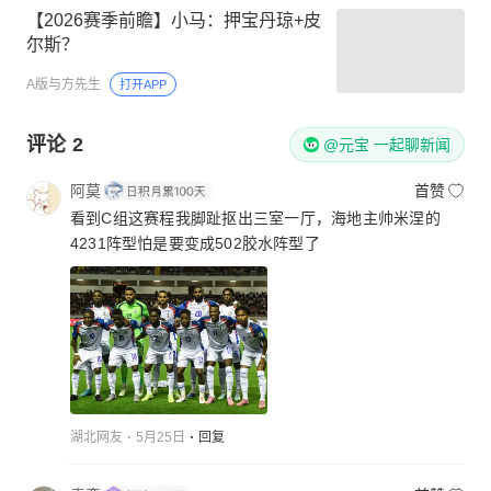
【2026赛季前瞻】小马：押宝丹琼+皮
尔斯？
A版与方先生
打开APP
评论
2
@元宝 一起聊新闻
阿莫
首赞
看到C组这赛程我脚趾抠出三室一厅，海地主帅米涅的
4231阵型怕是要变成502胶水阵型了
湖北网友
5月25日
回复