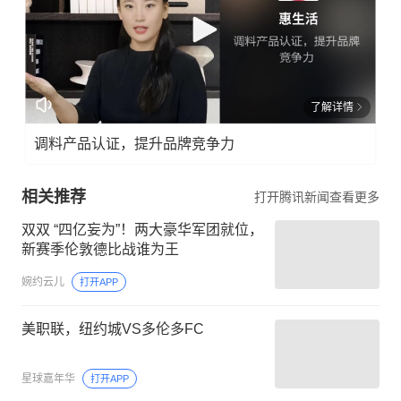
了解详情
调料产品认证，提升品牌竞争力
相关推荐
打开腾讯新闻查看更多
双双 “四亿妄为”！两大豪华军团就位，
新赛季伦敦德比战谁为王
婉约云儿
打开APP
美职联，纽约城VS多伦多FC
星球嘉年华
打开APP