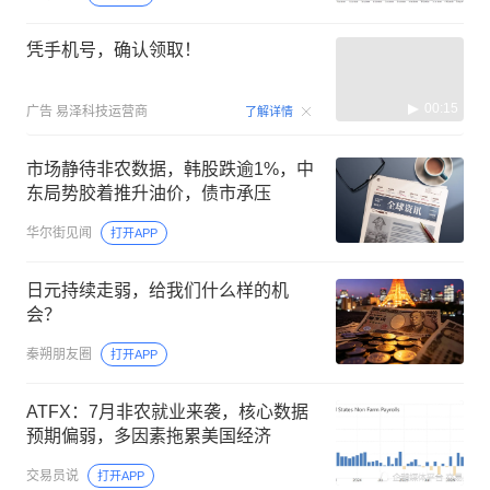
凭手机号，确认领取！
00:15
广告
易泽科技运营商
了解详情
市场静待非农数据，韩股跌逾1%，中
东局势胶着推升油价，债市承压
华尔街见闻
打开APP
日元持续走弱，给我们什么样的机
会？
秦朔朋友圈
打开APP
ATFX：7月非农就业来袭，核心数据
预期偏弱，多因素拖累美国经济
交易员说
打开APP