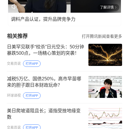
了解详情
调料产品认证，提升品牌竞争力
相关推荐
打开腾讯新闻查看更多
日美罕见联手“绞杀”日元空头：50分钟
暴跌500点，一场精心策划的突袭！
交易员说
打开APP
减税5万亿、国债250%，高市早苗哪
来的胆子跟日本财政玩命？
环球译视
打开APP
美日爬坡道阻且长；道指受挫地缘变
数
交易员说
打开APP