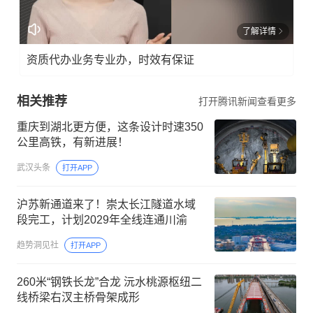
了解详情
资质代办业务专业办，时效有保证
相关推荐
打开腾讯新闻查看更多
重庆到湖北更方便，这条设计时速350
公里高铁，有新进展！
武汉头条
打开APP
沪苏新通道来了！崇太长江隧道水域
段完工，计划2029年全线连通川渝
趋势洞见社
打开APP
260米“钢铁长龙”合龙 沅水桃源枢纽二
线桥梁右汊主桥骨架成形