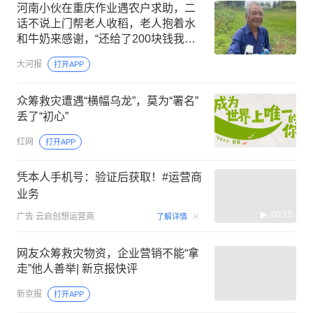
河南小伙在重庆作业遇农户求助，二
话不说上门帮老人收稻，老人抱着水
和牛奶来感谢，“还给了200块钱我没
要，大爷送了我很远”
大河报
打开APP
众筹救灾遭遇“横幅乌龙”，莫为“署名”
丢了“初心”
红网
打开APP
凭本人手机号：验证后获取！#运营商
业务
00:15
广告
云启创想运营商
了解详情
网友众筹救灾物资，企业营销不能“拿
走”他人善举| 新京报快评
新京报
打开APP