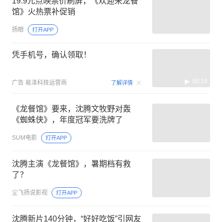
19.9元点映票价刷屏，《欢迎来龙餐
馆》火热票补促销
扬眼
打开APP
凭手机号，确认领取！
00:15
广告
易泽科技运营商
了解详情
《龙餐馆》要来，沈腾文牧野对轰
《蜘蛛侠》，年度冠军要洗牌了
SUM电影
打开APP
沈腾主演《龙餐馆》，暑期档有救
了？
尘飞扬说影视
打开APP
沈腾新片140分钟，“好好吃饭”引网友