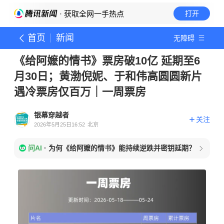
· 获取全网一手热点
打开
首页
新闻
无障碍
《给阿嬷的情书》票房破10亿 延期至6
月30日；黄渤倪妮、于和伟高圆圆新片
遇冷票房仅百万｜一周票房
银幕穿越者
关注
2026年5月25日16:52
北京
问AI
·
为何《给阿嬷的情书》能持续逆跌并密钥延期？