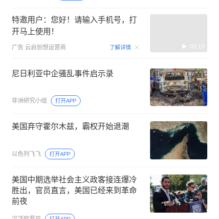
特邀用户：您好！请输入手机号，打
开马上使用！
00:15
广告
云启创想运营商
了解详情
尼日利亚中企骚乱事件启示录
非洲研究小组
打开APP
美国弃守霍尔木兹，霸权开始退潮
以色列飞飞
打开APP
美国中期选举社会主义政客接连爆冷
胜出，官员直言，美国已经来到革命
前夜
沉浮欧罗巴
打开APP