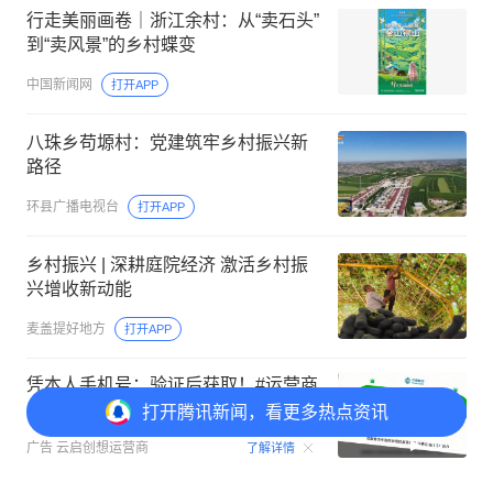
行走美丽画卷｜浙江余村：从“卖石头”
到“卖风景”的乡村蝶变
中国新闻网
打开APP
八珠乡苟塬村：党建筑牢乡村振兴新
路径
环县广播电视台
打开APP
乡村振兴 | 深耕庭院经济 激活乡村振
兴增收新动能
麦盖提好地方
打开APP
凭本人手机号：验证后获取！#运营商
业务
打开
腾讯新闻，看更多热点资讯
00:15
广告
云启创想运营商
了解详情