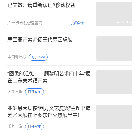
已失效：请重新认证#移动权益
00:15
广告
云启创想运营商
了解详情
荣宝斋开幕师徒三代扇艺联展
中国青年报
打开APP
“图像的迁徙——顾黎明艺术四十年”展
在山东美术馆开幕
大众日报
打开APP
亚洲最大规模“西方文艺复兴”主题书籍
艺术大展在上图东馆火热展出中！
乐游上海
打开APP