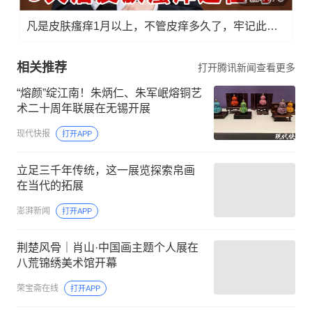
凡是皮肤瘙痒1月以上，不管皮痒多久了，牢记此法，快！准！狠！
相关推荐
打开腾讯新闻查看更多
“熔颜”绽江南！朱炳仁、朱军岷熔铜艺
术二十周年联展在无锡开展
现代快报
打开APP
立足三千年传统，这一展览探索帛画
在当代的拓展
澎湃新闻
打开APP
荆楚风骨｜肖山·中国画主题个人展在
八荒锦绣美术馆开幕
荣宝斋在线
打开APP