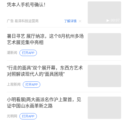
凭本人手机号确认！
00:07
广告
易泽科技运营商
了解详情
暑日寻艺 展厅纳凉，这个8月杭州多场
艺术展览集中亮相
潮新闻
打开APP
“行走的面具”双个展开幕，东西方艺术
对照解读现代人的“面具困境”
上观新闻
打开APP
小明看展|两大画派名作沪上聚首，见
证中国山水画革新之路
光明网
打开APP