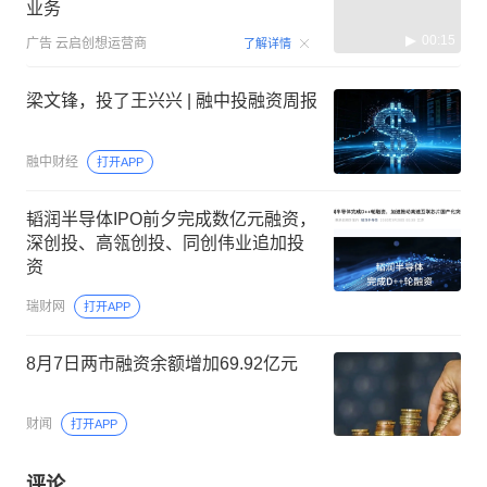
业务
00:15
广告
云启创想运营商
了解详情
梁文锋，投了王兴兴 | 融中投融资周报
融中财经
打开APP
韬润半导体IPO前夕完成数亿元融资，
深创投、高瓴创投、同创伟业追加投
资
瑞财网
打开APP
8月7日两市融资余额增加69.92亿元
财闻
打开APP
评论