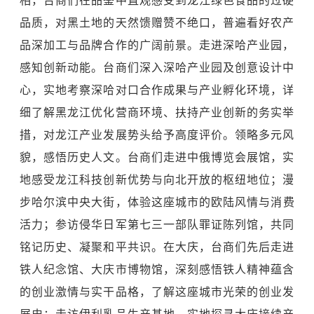
相，台商们在品鉴中直观感受到龙江绿色食品的过硬
品质，对黑土地的天然馈赠赞不绝口，普遍看好农产
品深加工与品牌合作的广阔前景。走进深哈产业园，
感知创新动能。台商们深入深哈产业园及创意设计中
心，实地考察深哈对口合作成果与产业孵化环境，详
细了解黑龙江优化营商环境、扶持产业创新的务实举
措，对龙江产业发展势头给予高度评价。领略多元风
貌，感悟历史人文。台商们走进中俄博览会展馆，实
地感受龙江科技创新优势与向北开放的枢纽地位；漫
步
哈尔滨中央大街
，体验这座城市的欧陆风情与消费
活力；参访侵华日军第七三一部队罪证陈列馆，共同
铭记历史、凝聚和平共识。在大庆，台商们先后走进
铁人纪念馆、大庆市博物馆，深刻感悟铁人精神蕴含
的创业激情与实干品格，了解这座城市光荣的创业发