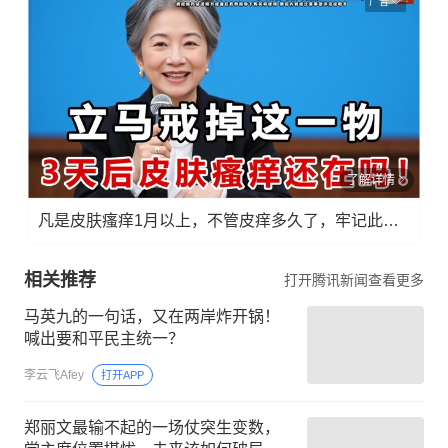
广告
了解详情
凡是皮肤瘙痒1月以上，不管皮痒多久了，牢记此法，快！准！狠！
相关推荐
打开腾讯新闻查看更多
马英九的一句话，又在两岸炸开锅！
喊出要和平民主统一？
李云飞Afey
打开APP
郑丽文最输不起的一场仗突生变数，