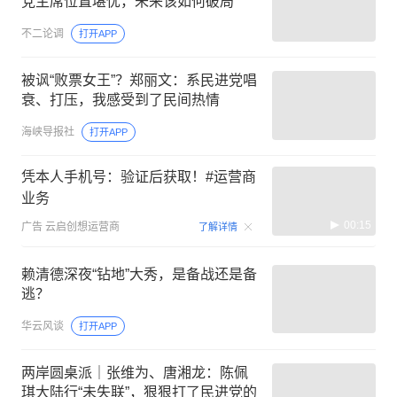
党主席位置堪忧，未来该如何破局
不二论调
打开APP
被讽“败票女王”？郑丽文：系民进党唱
衰、打压，我感受到了民间热情
海峡导报社
打开APP
凭本人手机号：验证后获取！#运营商
业务
00:15
广告
云启创想运营商
了解详情
赖清德深夜“钻地”大秀，是备战还是备
逃？
华云风谈
打开APP
两岸圆桌派｜张维为、唐湘龙：陈佩
琪大陆行“未失联”，狠狠打了民进党的