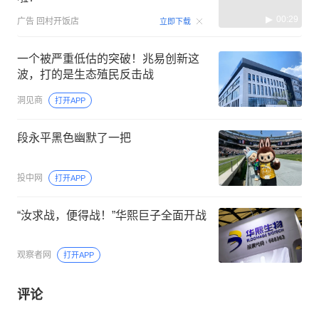
00:29
广告
回村开饭店
立即下载
一个被严重低估的突破！兆易创新这
波，打的是生态殖民反击战
洞见商
打开APP
段永平黑色幽默了一把
投中网
打开APP
“汝求战，便得战！”华熙巨子全面开战
观察者网
打开APP
评论