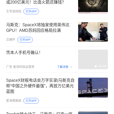
或200亿美元！比造火箭还赚钱？
王爷说财经
打开APP
马斯克：SpaceX将独家使用英伟达
GPU！AMD苏妈回应格局拉满
芯硬件
打开APP
凭本人手机号确认！
00:09
广告
易泽科技运营商
了解详情
SpaceX财报电话会万字实录|马斯克自
称“中国之外硬件最强”，再放万亿美元
蓝图
星海情报局
打开APP