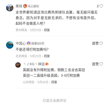
果核
2
全世界都知道这场比赛热刺球队会赢，毫无疑问毫无
悬念，因为对手是无欲无求的，不想有没有盘外招，
起码不会做恶人吧？
贵州网友
5月25日
回复
中国心
首赞
不是还得打附加赛吗？
北京网友
5月25日
回复
丶丿KG丶神話
首赞
英超没有升降附加赛，倒数三名全去英冠
英冠一二直接升级英超，3-6打附加赛
山东网友
5月26日
回复
已显示全部评论