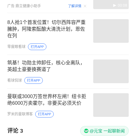
00:08
广告
鼎立健康小助手
了解详情
8人抢1个首发位置！切尔西阵容严重
臃肿，阿隆索酝酿大清洗计划，恩佐
在列
零度眼看球
打开APP
筑基！功勋主帅卸任，核心全离队，
英超土豪要换赛道了
看球侃球
打开APP
曼联或3000万签世界杯左闸！纽卡拒
绝6000万卖霍尔，非要买必须天价
罗米的曼联博客
打开APP
评论
3
@元宝 一起聊新闻