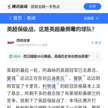
· 获取全网一手热点
打开
首页
新闻
无障碍
英超保级战，这是英超最倒霉的球队？
西哇体育
关注
2026年5月25日14:13
陕西
问AI
·
西汉姆联39分降级，英超历史有何类似奇景？
英超的最后一轮，阿森纳的英超冠军已无悬念，
曼城
这边正在告别
瓜迪奥拉
，
曼联
这边刚
刚官宣了卡里克，
利物浦
的欧冠资格基本上没
了悬念，所剩不多的悬念除了布莱顿和桑德兰的
竞争，就剩下了英超保级战了：本场比赛开打