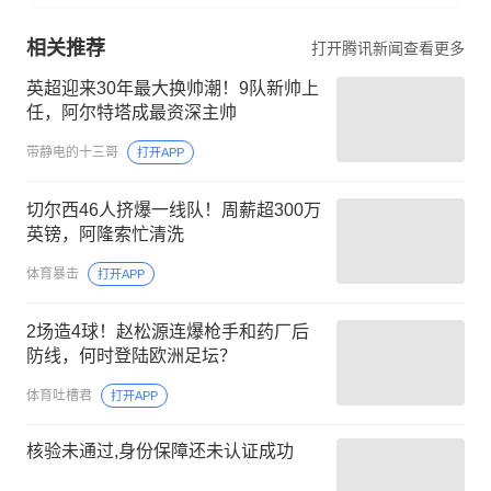
相关推荐
打开腾讯新闻查看更多
英超迎来30年最大换帅潮！9队新帅上
任，阿尔特塔成最资深主帅
带静电的十三哥
打开APP
切尔西46人挤爆一线队！周薪超300万
英镑，阿隆索忙清洗
体育暴击
打开APP
2场造4球！赵松源连爆枪手和药厂后
防线，何时登陆欧洲足坛？
体育吐槽君
打开APP
核验未通过,身份保障还未认证成功