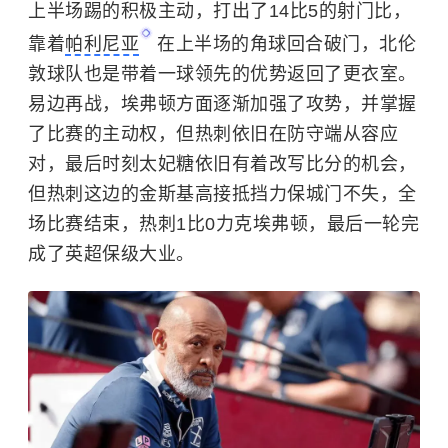
上半场踢的积极主动，打出了14比5的射门比，
靠着
帕利尼亚
在上半场的角球回合破门，北伦
敦球队也是带着一球领先的优势返回了更衣室。
易边再战，埃弗顿方面逐渐加强了攻势，并掌握
了比赛的主动权，但热刺依旧在防守端从容应
对，最后时刻太妃糖依旧有着改写比分的机会，
但热刺这边的金斯基高接抵挡力保城门不失，全
场比赛结束，热刺1比0力克埃弗顿，最后一轮完
成了英超保级大业。