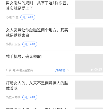
男女暧昧的规则：共享了这1样东西，
其实就是爱上了
心理CT室
打开APP
女人愿意让你触碰这两个地方，其实
就是默默表白
小晨说说说
打开APP
凭手机号，确认领取！
00:15
广告
易泽科技运营商
了解详情
打动女人的，从来不是刻意撩人的肢
体暧昧
高敏人群社
打开APP