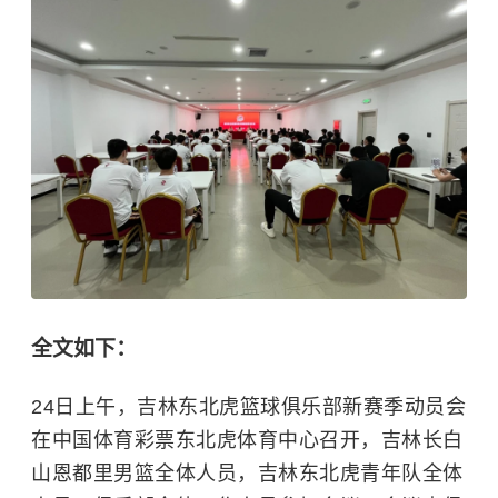
全文如下：
​​24日上午，吉林东北虎篮球俱乐部新赛季动员会
在中国体育彩票东北虎体育中心召开，吉林长白
山恩都里男篮全体人员，吉林东北虎青年队全体