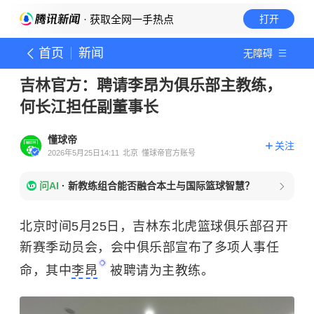
· 获取全网一手热点
打开
首页
新闻
无障碍
吉林官方：聘请李昂为俱乐部主教练，
何长江担任副董事长
懂球帝
关注
2026年5月25日14:11
北京
懂球帝官方账号
问AI
·
新教练组合能否融合本土与国际篮球智慧？
北京时间5月25日，吉林东北虎篮球俱乐部召开
新赛季动员会，会中俱乐部宣布了多项人事任
命，其中
李昂
被聘请为主教练。