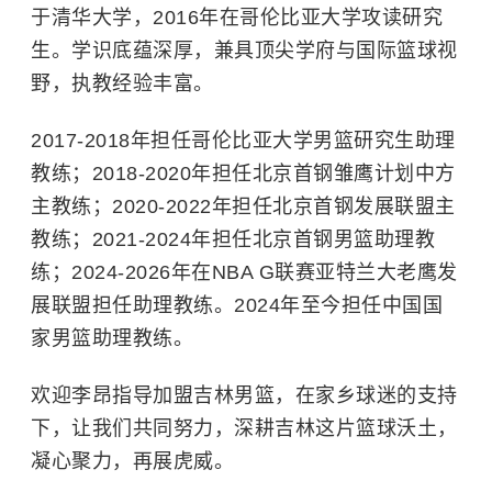
于清华大学，2016年在
哥伦比亚大学
攻读研究
生。学识底蕴深厚，兼具顶尖学府与国际篮球视
野，执教经验丰富。
2017-2018年担任哥伦比亚大学男篮研究生助理
教练；2018-2020年担任北京首钢雏鹰计划中方
主教练；2020-2022年担任北京首钢发展联盟主
教练；2021-2024年担任北京首钢男篮助理教
练；2024-2026年在NBA G联赛亚特兰大老鹰发
展联盟担任助理教练。2024年至今担任中国国
家男篮助理教练。
欢迎李昂指导加盟吉林男篮，在家乡球迷的支持
下，让我们共同努力，深耕吉林这片篮球沃土，
凝心聚力，再展虎威。