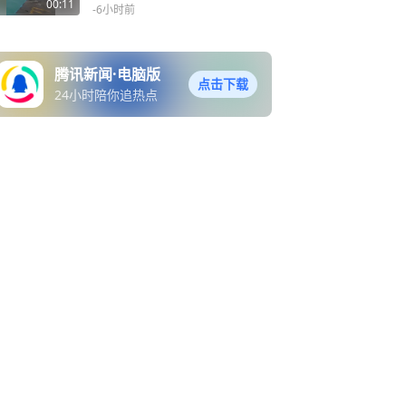
溉
00:11
-6小时前
腾讯新闻·电脑版
点击下载
24小时陪你追热点