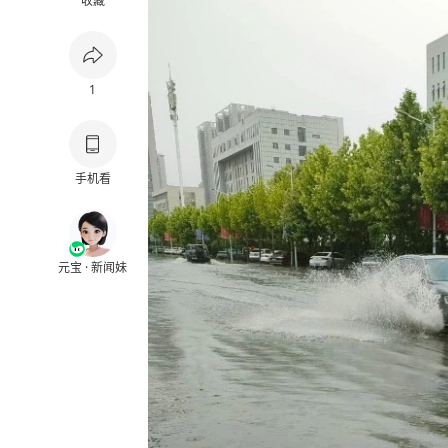
收藏
1
手机看
元宝 · 新闻妹