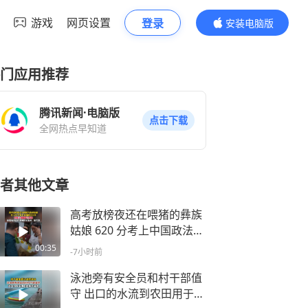
游戏
网页设置
登录
安装电脑版
内容更精彩
门应用推荐
腾讯新闻·电脑版
点击下载
全网热点早知道
者其他文章
高考放榜夜还在喂猪的彝族
姑娘 620 分考上中国政法大
学 带着父母圆梦北京游 旅
00:35
-7小时前
程结束后还要回家收玉米、
采竹笋
泳池旁有安全员和村干部值
守 出口的水流到农田用于灌