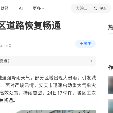
财经
AI
更多
大皖新闻
搜索
区道路恢复畅通
热
关注
旗下账号
亮点？
作
市遭遇强降雨天气，部分区域出现大暴雨，引发城
情。面对严峻汛情，安庆市迅速启动重大气象灾
高效处置，持续奋战，24日17时许，城区主次
复畅通。