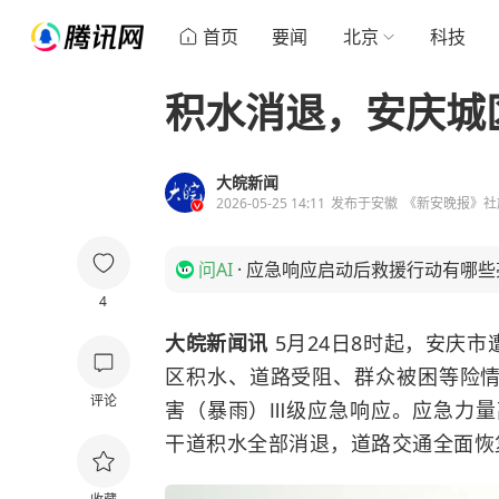
首页
要闻
北京
科技
积水消退，安庆城
大皖新闻
2026-05-25 14:11
发布于
安徽
《新安晚报》社
问AI
·
应急响应启动后救援行动有哪些
4
大皖新闻讯
5月24日8时起，安庆
区积水、道路受阻、群众被困等险
评论
害（暴雨）Ⅲ级应急响应。应急力量
干道积水全部消退，道路交通全面恢