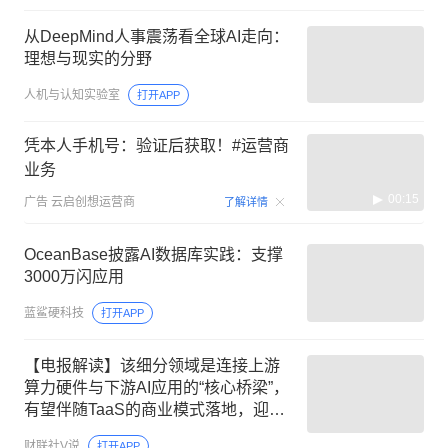
从DeepMind人事震荡看全球AI走向：
理想与现实的分野
人机与认知实验室
打开APP
凭本人手机号：验证后获取！#运营商
业务
00:15
广告
云启创想运营商
了解详情
OceanBase披露AI数据库实践：支撑
3000万闪应用
蓝鲨硬科技
打开APP
【电报解读】该细分领域是连接上游
算力硬件与下游AI应用的“核心桥梁”，
有望伴随TaaS的商业模式落地，迎来
加速增长机遇，当前行业盈利正向循
财联社V说
打开APP