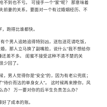
不到也不亏。 可接手一个“家”呢？ 那意味着
夫前妻的关系，要面对一个有过婚姻经历、不
字，跑得比谁都快。
内有个男人追她追得特别凶，送包送花请吃饭，
了婚，那人立马换了副嘴脸，说什么“我不想给你
慢睡还差不多。 闺蜜不接受这种不清不楚的关
很少回了。
候，男人觉得你是“安全”的，因为有老公兜底；
了“待价而沽的单身女人”。 这时候再来撩你，风
么办？ 万一要对你的后半生负责怎么办？
算好了成本的账。