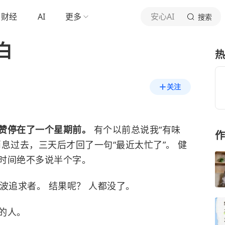
财经
AI
更多
安心AI
搜索
白
热
关注
赞停在了一个星期前。
有个以前总说我“有味
作
息过去，三天后才回了一句“最近太忙了”。 健
时间绝不多说半个字。
波追求者。 结果呢？ 人都没了。
的人。