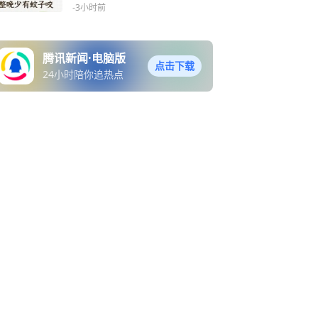
少有蚊子咬
-3小时前
腾讯新闻·电脑版
点击下载
24小时陪你追热点