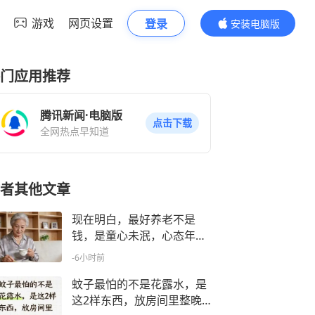
游戏
网页设置
登录
安装电脑版
内容更精彩
门应用推荐
腾讯新闻·电脑版
点击下载
全网热点早知道
者其他文章
现在明白，最好养老不是
钱，是童心未泯，心态年
轻，是晚年顶通透
-6小时前
蚊子最怕的不是花露水，是
这2样东西，放房间里整晚