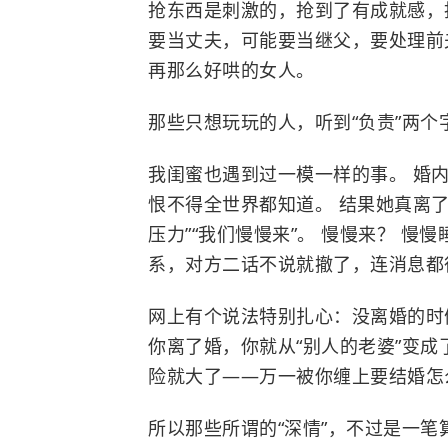
抢东西是刺激的，抢到了有成就感，抢
要当丈夫，可能要当继父，要处理前
再那么好哄的女人。
那些只想玩玩的人，听到“负责”两个
我闺蜜也遇到过一模一样的事。 婚
恨不得全世界都知道。 结果她真离
压力”“我们慢慢来”。 慢慢来？ 慢
系，对方二话不说就撤了，连消息都
网上有个说法特别扎心：没离婚的时
你离了婚，你就从“别人的老婆”变成
险就大了——万一被你缠上要结婚怎
所以那些所谓的“深情”，不过是一笔