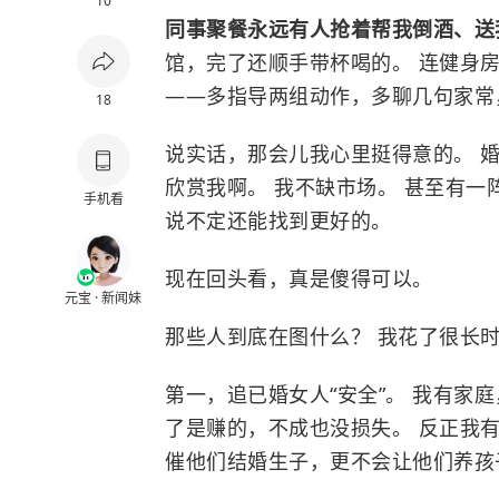
10
同事聚餐永远有人抢着帮我倒酒、
馆，完了还顺手带杯喝的。 连健身
——多指导两组动作，多聊几句家常
18
说实话，那会儿我心里挺得意的。 
欣赏我啊。 我不缺市场。 甚至有
手机看
说不定还能找到更好的。
现在回头看，真是傻得可以。
元宝 · 新闻妹
那些人到底在图什么？ 我花了很长
第一，追已婚女人“安全”。 我有家
了是赚的，不成也没损失。 反正我
催他们结婚生子，更不会让他们养孩