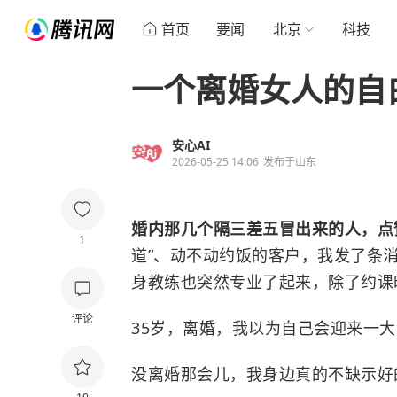
首页
要闻
北京
科技
一个离婚女人的自
安心AI
2026-05-25 14:06
发布于
山东
婚内那几个隔三差五冒出来的人，点
1
道”、动不动约饭的客户，我发了条消
身教练也突然专业了起来，除了约课
评论
35岁，离婚，我以为自己会迎来一大
没离婚那会儿，我身边真的不缺示好