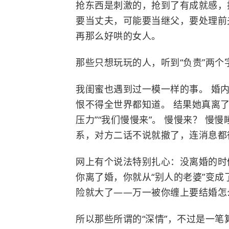
抢东西是刺激的，抢到了有成就感，抢
要当丈夫，可能要当继父，要处理前
再那么好哄的女人。
那些只想玩玩的人，听到“负责”两个
我闺蜜也遇到过一模一样的事。 婚
恨不得全世界都知道。 结果她真离
压力”“我们慢慢来”。 慢慢来？ 慢
系，对方二话不说就撤了，连消息都
网上有个说法特别扎心：没离婚的时
你离了婚，你就从“别人的老婆”变成
险就大了——万一被你缠上要结婚怎
所以那些所谓的“深情”，不过是一笔