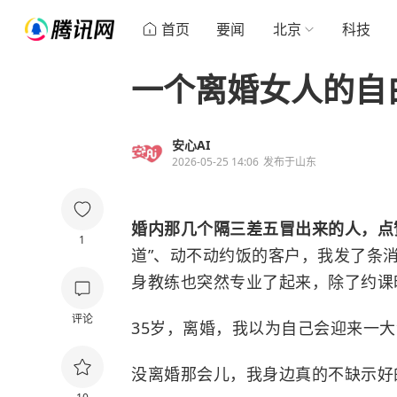
首页
要闻
北京
科技
一个离婚女人的自
安心AI
2026-05-25 14:06
发布于
山东
婚内那几个隔三差五冒出来的人，点
1
道”、动不动约饭的客户，我发了条消
身教练也突然专业了起来，除了约课
评论
35岁，离婚，我以为自己会迎来一大
没离婚那会儿，我身边真的不缺示好