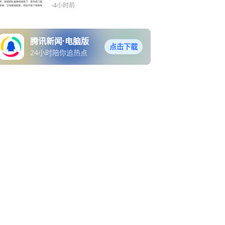
他找我要股份
-4小时前
腾讯新闻·电脑版
点击下载
24小时陪你追热点