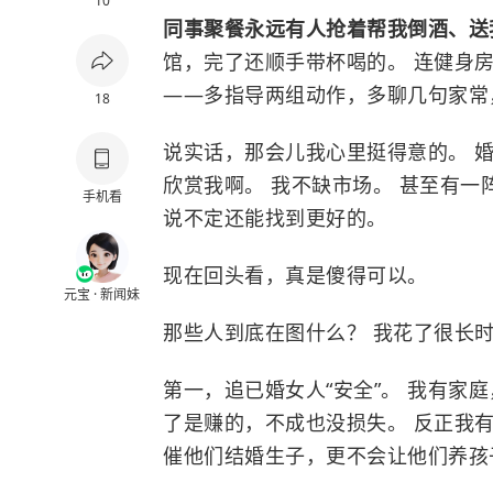
10
同事聚餐永远有人抢着帮我倒酒、
馆，完了还顺手带杯喝的。 连健身
——多指导两组动作，多聊几句家常
18
说实话，那会儿我心里挺得意的。 
欣赏我啊。 我不缺市场。 甚至有
手机看
说不定还能找到更好的。
现在回头看，真是傻得可以。
元宝 · 新闻妹
那些人到底在图什么？ 我花了很长
第一，追已婚女人“安全”。 我有家
了是赚的，不成也没损失。 反正我
催他们结婚生子，更不会让他们养孩