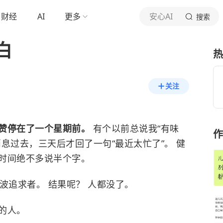
财经
AI
更多
安心AI
搜索
白
热
关注
赞停在了一个星期前。
有个以前总说我“有味
作
息过去，三天后才回了一句“最近太忙了”。 健
时间绝不多说半个字。
波追求者。 结果呢？ 人都没了。
的人。