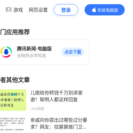
游戏
网页设置
登录
安装电脑版
内容更精彩
门应用推荐
腾讯新闻·电脑版
点击下载
全网热点早知道
者其他文章
儿媳给你转钱千万别讲谢
谢！聪明人都这样回复
-5小时前
亲戚向你提出过哪些过分要
求？网友：找舅舅做门卫，