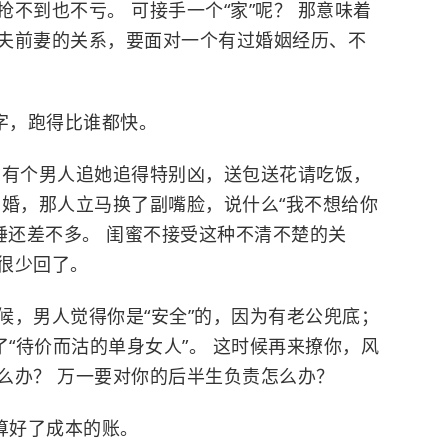
不到也不亏。 可接手一个“家”呢？ 那意味着
夫前妻的关系，要面对一个有过婚姻经历、不
字，跑得比谁都快。
内有个男人追她追得特别凶，送包送花请吃饭，
了婚，那人立马换了副嘴脸，说什么“我不想给你
慢睡还差不多。 闺蜜不接受这种不清不楚的关
很少回了。
候，男人觉得你是“安全”的，因为有老公兜底；
了“待价而沽的单身女人”。 这时候再来撩你，风
么办？ 万一要对你的后半生负责怎么办？
算好了成本的账。