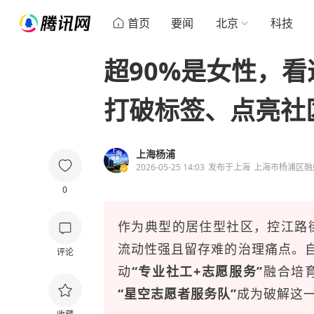
首页
要闻
北京
科技
超90%是女性，看
打破标签、点亮社
上海杨浦
2026-05-25 14:03
发布于
上海
上海市杨浦区融
0
作为典型的居住型社区，控江路
流动性强且留存难的治理痛点。
评论
动
“专业社工+志愿服务”
融合培
“星空志愿者服务队”
成为破解这