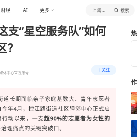
财经
AI
更多
上海杨浦
搜索
这支“星空服务队”如何
热
区？
关注
媒体中心官方账号
作
街道长期面临亲子家庭基数大、青年志愿者
自今年4月，控江路街道社区睦邻中心正式启
育行动以来，一支
超90%的志愿者为女性的
一治理痛点的关键突破口。