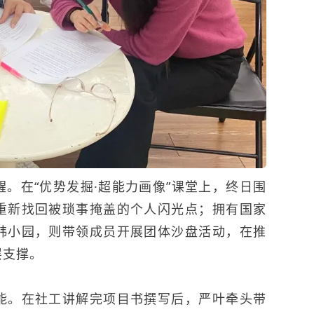
。在“优势发掘·超能力画像”课堂上，终日围
重新找回被琐事掩盖的个人闪光点；拥有国家
韩小园，则带领成员开展团体沙盘活动，在推
层支撑。
能。在社工讲解完项目书撰写后，严叶牵头带