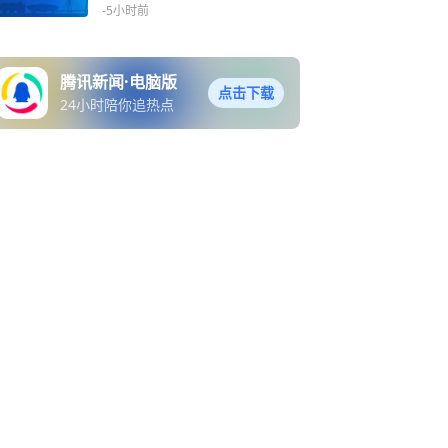
-5小时前
腾讯新闻·电脑版
点击下载
24小时陪你追热点