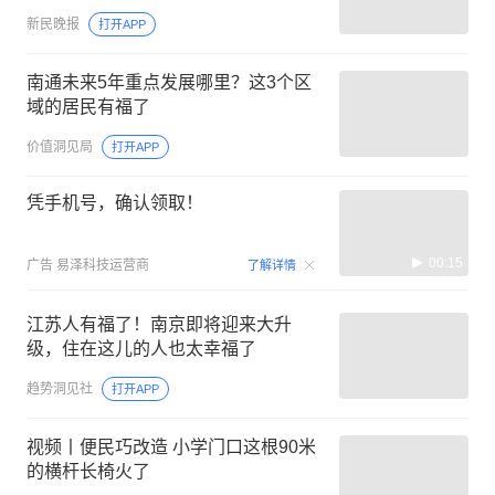
新民晚报
打开APP
南通未来5年重点发展哪里？这3个区
域的居民有福了
价值洞见局
打开APP
凭手机号，确认领取！
00:15
广告
易泽科技运营商
了解详情
江苏人有福了！南京即将迎来大升
级，住在这儿的人也太幸福了
趋势洞见社
打开APP
视频丨便民巧改造 小学门口这根90米
的横杆长椅火了