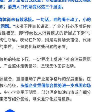
识；消费人口代际变化这三个层面。
群体尚未有效承接。一句话，老的喝不动了，小的
次问题。
”
宋书玉理事长说道，产业的核心矛盾是传
统性错配，即
“
传统悦人消费模式的断崖式下滑
”
与
构性断层，表现在外的，则是消费场景错位、代际
的本质，正是要化解这些积累的矛盾。
价格的持续下行，一定程度上反映了社会消费意愿
，产业整体走势偏弱，呈现集体回调态势。
源整合，直接推动了产业竞争格局的深度重塑。在
核心特征，
头部企业凭借综合优势进一步巩固市场
，中小企业承压明显，部分酒企加速出清或向细分
果酒等细分领域，寻求差异化发展机遇
。