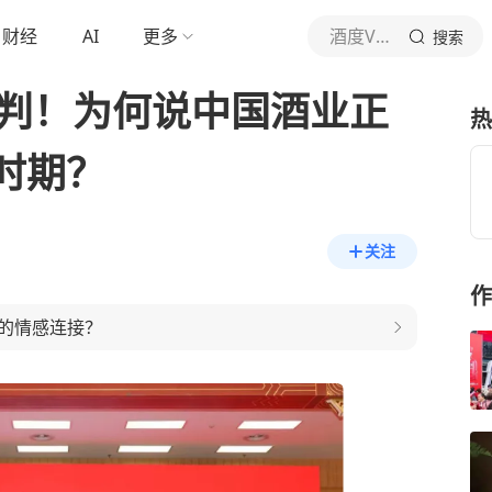
财经
AI
更多
酒度VOL
搜索
研判！为何说中国酒业正
热
时期？
关注
作
的情感连接？