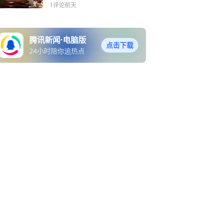
势与消费变革真相
1评论
前天
腾讯新闻·电脑版
点击下载
24小时陪你追热点