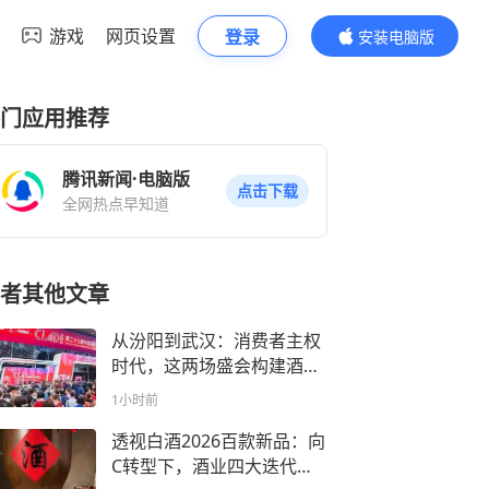
游戏
网页设置
登录
安装电脑版
内容更精彩
门应用推荐
腾讯新闻·电脑版
点击下载
全网热点早知道
者其他文章
从汾阳到武汉：消费者主权
时代，这两场盛会构建酒业
向C的“两种解法”
1小时前
透视白酒2026百款新品：向
C转型下，酒业四大迭代趋