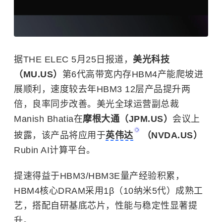
据THE ELEC 5月25日报道，
美光科技
（MU.US）
第6代高带宽内存HBM4产能爬坡进
展顺利，速度较去年HBM3 12层产品提升两
倍，良率同步改善。美光全球运营副总裁
Manish Bhatia在
摩根大通（JPM.US）
会议上
披露，该产品将应用于
英伟达
（NVDA.US）
Rubin AI计算平台。
提速得益于HBM3/HBM3E量产经验积累，
HBM4核心DRAM采用1β（10纳米5代）成熟工
艺，搭配自研基底芯片，性能与稳定性显著提
升。