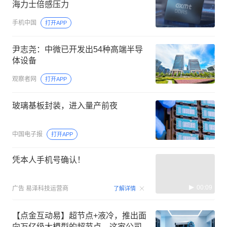
海力士倍感压力
手机中国
打开APP
尹志尧：中微已开发出54种高端半导
体设备
观察者网
打开APP
玻璃基板封装，进入量产前夜
中国电子报
打开APP
凭本人手机号确认！
00:09
广告
易泽科技运营商
了解详情
【点金互动易】超节点+液冷，推出面
向万亿级大模型的超节点，这家公司