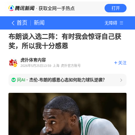
· 获取全网一手热点
打开
首页
新闻
无障碍
布朗谈入选二阵：有时我会惊讶自己获
奖，所以我十分感恩
虎扑体育内容
关注
2026年5月25日13:59
上海
虎扑官方账号
问AI
·
杰伦-布朗的感恩心态如何助力球队逆袭？