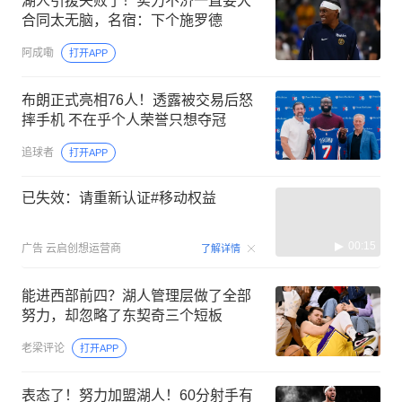
湖人引援失败了！实力不济一直要大
合同太无脑，名宿：下个施罗德
阿成嘞
打开APP
布朗正式亮相76人！透露被交易后怒
摔手机 不在乎个人荣誉只想夺冠
追球者
打开APP
已失效：请重新认证#移动权益
00:15
广告
云启创想运营商
了解详情
能进西部前四？湖人管理层做了全部
努力，却忽略了东契奇三个短板
老梁评论
打开APP
表态了！努力加盟湖人！60分射手有