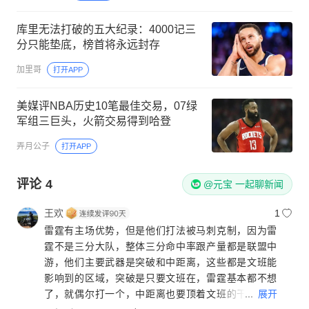
库里无法打破的五大纪录：4000记三
分只能垫底，榜首将永远封存
加里哥
打开APP
美媒评NBA历史10笔最佳交易，07绿
军组三巨头，火箭交易得到哈登
弄月公子
打开APP
评论
4
@元宝 一起聊新闻
王欢
1
雷霆有主场优势，但是他们打法被马刺克制，因为雷
霆不是三分大队，整体三分命中率跟产量都是联盟中
游，他们主要武器是突破和中距离，这些都是文班能
影响到的区域，突破是只要文班在，雷霆基本都不想
...
展开
了，就偶尔打一个，中距离也要顶着文班的干扰。偏