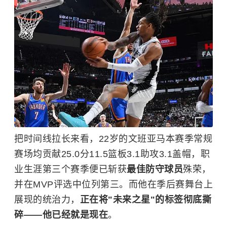
把时间线拉长来看，22岁的文班亚马本赛季常规
赛场均贡献25.0分11.5篮板3.1助攻3.1盖帽，职
业生涯第三个赛季便已斩获
最佳防守球员
殊荣，
并在MVP评选中位列第三。而他在季后赛舞台上
展现的统治力，
正在将"未来之星"的标签彻底撕
碎——他已经就是现在
。