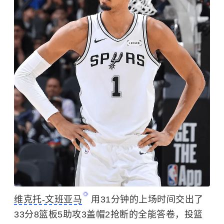
维克托-文班亚马
用31分钟的上场时间交出了
33分8篮板5助攻3盖帽2抢断的全能答卷，投篮