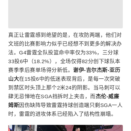
真正让雷霆感到绝望的是，在攻防两端，他们对
文班的比赛影响力似乎已经想不到更多的解决办
法。G4雷霆全队投篮命中率仅为33%，三分球
33投6中（18.2%），全场仅得82分创下球队本
赛季季后赛单场得分新低。
谢伊-吉尔杰斯-亚历
山大
在15投6中的低迷表现背后，是每一次突破
到禁区时头顶上那个2米24的阴影。当马刺可以
肆无忌惮地在SGA挡拆时上夹击，而
杰伦-威廉
姆斯
因伤缺阵导致雷霆持球创造端只剩SGA一人
时，雷霆的进攻体系已经陷入了结构性崩塌。