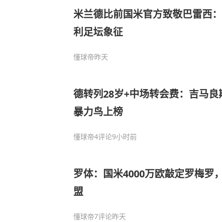
米兰德比前国米官方致敬巴雷西：
利足坛象征
懂球帝
昨天
德转列28岁+中场转会费：吉马
暴力鸟上榜
懂球帝
4评论
9小时前
罗体：国米4000万欧敲定罗梅罗
盟
懂球帝
7评论
昨天