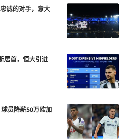
忠诚的对手，意大
良斯居首，恒大引进
，球员降薪50万欧加