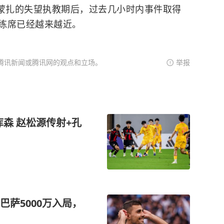
了在蒙扎的失望执教期后，过去几小时内事件取得
练席已经越来越近。
腾讯新闻或腾讯网的观点和立场。
举报
库森 赵松源传射+孔
萨5000万入局，