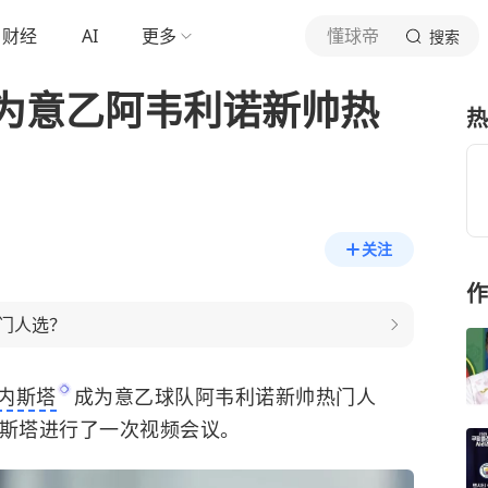
财经
AI
更多
懂球帝
搜索
为意乙阿韦利诺新帅热
热
关注
作
门人选？
内斯塔
成为意乙球队阿韦利诺新帅热门人
内斯塔进行了一次视频会议。