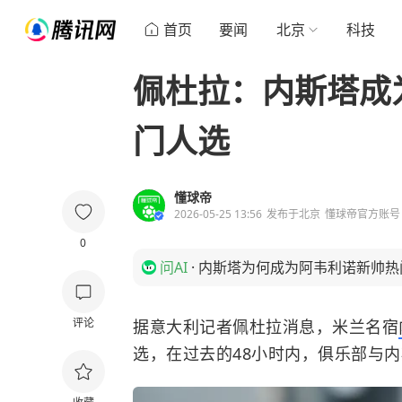
首页
要闻
北京
科技
佩杜拉：内斯塔成
门人选
懂球帝
2026-05-25 13:56
发布于
北京
懂球帝官方账号
0
问AI
·
内斯塔为何成为阿韦利诺新帅热
评论
据意大利记者佩杜拉消息，米兰名宿
选，
在过去的48小时内，俱乐部与