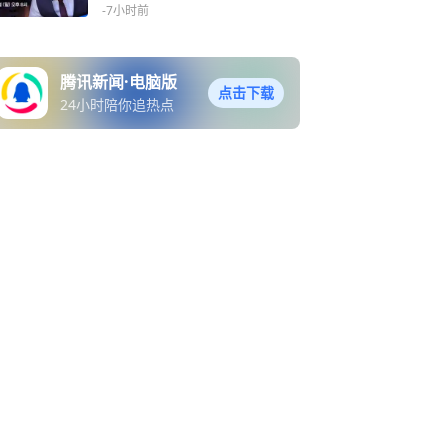
开球仪式
-7小时前
腾讯新闻·电脑版
点击下载
24小时陪你追热点