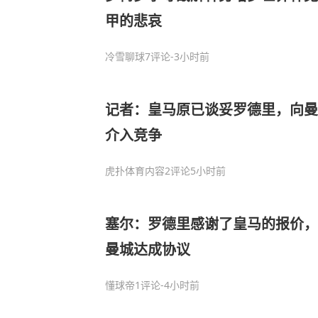
甲的悲哀
冷雪聊球
7评论
-3小时前
记者：皇马原已谈妥罗德里，向曼
介入竞争
虎扑体育内容
2评论
5小时前
塞尔：罗德里感谢了皇马的报价，
曼城达成协议
懂球帝
1评论
-4小时前