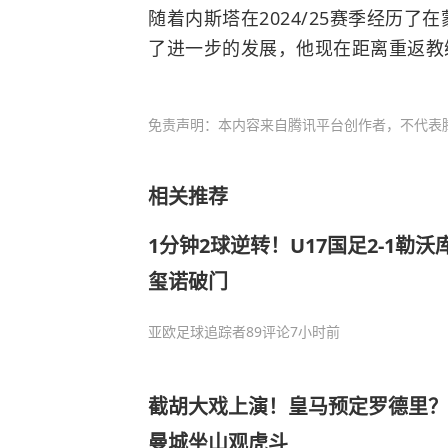
随着内斯塔在2024/25赛季经历
了进一步的发展，他现在距离重返教
免责声明：本内容来自腾讯平台创作者，不代表
相关推荐
1分钟2球逆转！U17国足2-1勒沃
玺诺破门
亚欧足球追踪者
89评论
7小时前
截胡大戏上演！皇马预定罗德里？巴
曼城坐山观虎斗