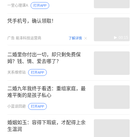
一堂心理课A
打开APP
凭手机号，确认领取！
00:15
广告
易泽科技运营商
了解详情
二婚里你付出一切，却只剩免费保
姆？钱、情、爱去哪了？
关系维修站
打开APP
二婚九年我终于看透：重组家庭，最
难平衡的是孩子私心
小蓝谈回避
打开APP
婚姻如玉：容得下瑕疵，才配得上余
生温润