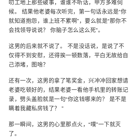
叨工地上那些破事，谁谁不听话，甲方多难伺
候。 结果他老婆每次听完，第一句话永远是“你
就知道抱怨，谁上班不累啊”，要么就是“那你不
会找领导说说？ 你脑子怎么这么死”。
这男的后来就不说了。 不是没话说，是说了不
仅得不到安慰，还得挨一顿数落，平白无故给自
己添堵，图啥？
还有一次，这男的拿了笔奖金，兴冲冲回家想请
老婆吃顿好的，结果老婆一看他手机里的转账记
录，劈头盖脸就是一句“你这钱哪来的？ 是不是
瞒着我藏私房钱了？ ”
那一瞬间，这男的心里那点火，“噗”一下就灭
了。