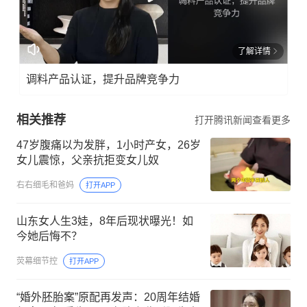
了解详情
调料产品认证，提升品牌竞争力
相关推荐
打开腾讯新闻查看更多
47岁腹痛以为发胖，1小时产女，26岁
女儿震惊，父亲抗拒变女儿奴
右右细毛和爸妈
打开APP
山东女人生3娃，8年后现状曝光！如
今她后悔不？
荧幕细节控
打开APP
“婚外胚胎案”原配再发声：20周年结婚