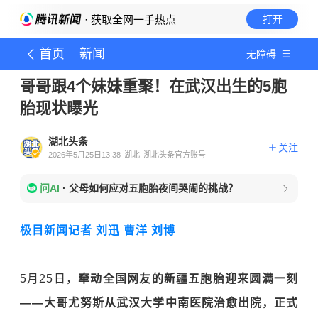
· 获取全网一手热点
打开
首页
新闻
无障碍
哥哥跟4个妹妹重聚！在武汉出生的5胞
胎现状曝光
湖北头条
关注
2026年5月25日13:38
湖北
湖北头条官方账号
问AI
·
父母如何应对五胞胎夜间哭闹的挑战？
极目新闻记者 刘迅 曹洋 刘博
5月25日，
牵动全国网友的新疆五胞胎迎来圆满一刻
——大哥尤努斯从武汉大学中南医院治愈出院，正式