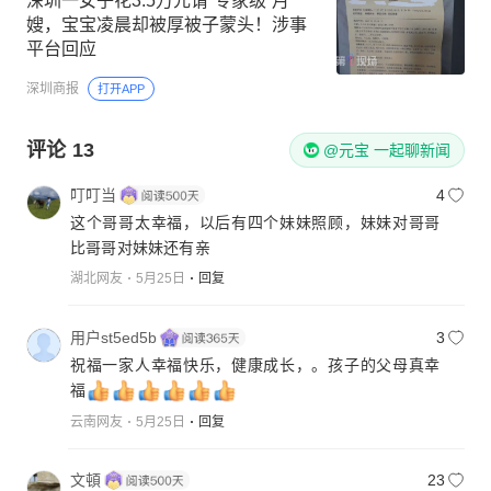
深圳一女子花3.5万元请“专家级”月
嫂，宝宝凌晨却被厚被子蒙头！涉事
平台回应
深圳商报
打开APP
评论
13
@元宝 一起聊新闻
叮叮当
4
这个哥哥太幸福，以后有四个妹妹照顾，妹妹对哥哥
比哥哥对妹妹还有亲
湖北网友
5月25日
回复
用户st5ed5b
3
祝福一家人幸福快乐，健康成长，。孩子的父母真幸
福
云南网友
5月25日
回复
文頓
23