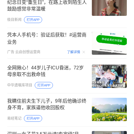
纪念日变“重生日”，在路上收到陌生人
鼓励感觉非常温暖
极目新闻
打开APP
凭本人手机号：验证后获取！#运营商
业务
00:15
广告
云启创想运营商
了解详情
全网揪心！44岁儿子ICU昏迷，72岁
母亲取不出救命钱
中华遗嘱库项目
打开APP
我瞒住前夫生下儿子，9年后他确诊终
身不育，家族逼他收回股权
易经笔记
打开APP