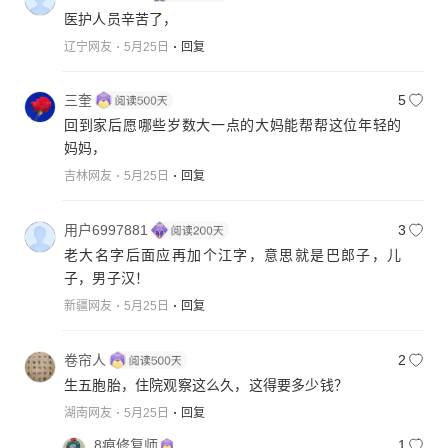
医护人员辛苦了，
辽宁网友
5月25日
回复
三奎
5
回到家后愿哪些岁数大一点的大妈能帮帮这位年轻的
妈妈，
吉林网友
5月25日
回复
用户6997881
3
老大名字后面应再加个江字，意思就是巴郎子，儿
子，男子汉！
新疆网友
5月25日
回复
卷帘人
2
生五胞胎，住院观察这么久，这得要多少钱？
湖南网友
5月25日
回复
8痕修复师
1