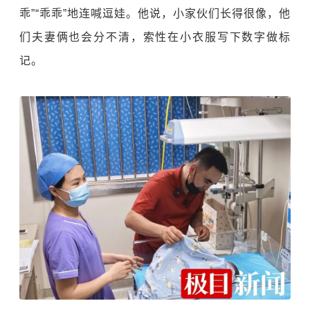
乖”“乖乖”地连喊逗娃。他说，小家伙们长得很像，他
们夫妻俩也会分不清，索性在小衣服写下数字做标
记。