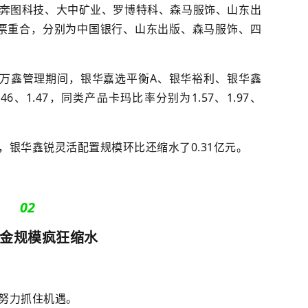
奔图科技、大中矿业、罗博特科、森马服饰、山东出
票重合，分别为中国银行、山东出版、森马服饰、四
在万鑫管理期间，银华嘉选平衡A、银华裕利、银华鑫
6、1.47，同类产品卡玛比率分别为1.57、1.97、
，
银华鑫锐灵活配置规模环比
还
缩水
了
0.31亿元。
02
金规模疯狂
缩水
努力抓住机遇
。