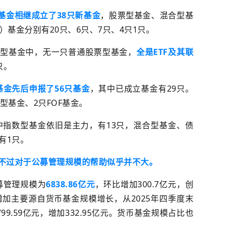
华基金相继
成立了
38只
新
基金
，股票型基金、混合型基
I）基金分别有20只、6只、7只、4只1只。
票型基金中，无一
只
普通股票
型
基金，
全
是ETF及其联
只。
基金
先后申报
了
56只基金
，
其中
已成立基金有29只。
型基金、2只FOF基金。
中指数型基金依旧是主力，有13只，混合型基金、债
金有1只。
，不过对于公募管理规模的帮助似乎并不大。
募管理规模为
6838.86亿元
，环比增加300.7亿元，创
增加主要源自
货币基金
规模增长，从2025年四季度末
99.59亿元，
增加332.95亿元。货币基金规模占比也