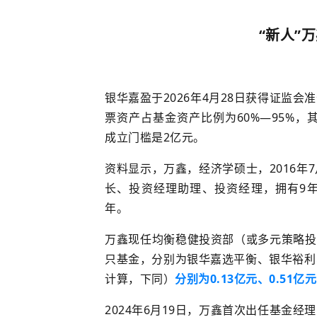
“新人”
万
银华嘉盈
于
2026年4月28日获得证监
票资产占基金资产比例为
60%—95%
，
成立门槛是2亿元。
资料显示，万鑫，经济学硕士，2016
长、投资经理助理、投资经理，拥有9年
年。
万鑫
现任均衡稳健投资部（或多元策略投
只基金，
分别为
银华嘉选平衡、银华裕利
计算，下同
）
分别为0.13亿元、0.51亿元
2024年6月19日，
万鑫首次出任基金经理