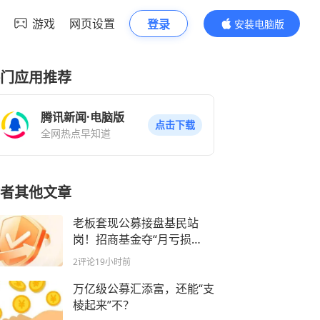
游戏
网页设置
登录
安装电脑版
内容更精彩
门应用推荐
腾讯新闻·电脑版
点击下载
全网热点早知道
者其他文章
老板套现公募接盘基民站
岗！招商基金夺“月亏损
王”，大成、永赢、平安等遭
2评论
19小时前
质疑
万亿级公募汇添富，还能“支
棱起来”不？