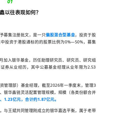
01
鑫以往表现如何？
会准予募集注册批文，是一只
偏股混合型基金
，投资于股
其中投资于港股通标的的股票比例为
0%—50%
，募集
年7月加入银华基金，历任助理研究员、研究员、研究组
证券从业经历，其中公募基金经理从业年限为2.53
资管理部）基金经理，截至
2026年一季度末，
管理3
、银华鑫锐灵活配置管理规模，规模（
各类份额合并
、1.23亿元，合计约1.8
7
亿元。‌
，与王斌共同管理刚成立的
银华嘉选平衡，
属于
老带