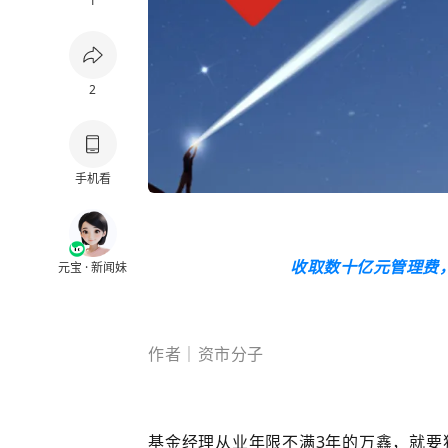
1
2
手机看
收取数十亿元管理费
元宝 · 新闻妹
作者｜资市分子
基金经理从业年限不满3年的万鑫，就要