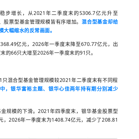
稳步增长
，从2021年二季度末的5306.7亿元升至
基金、股票型基金管理规模皆有序增加。
混合型基金却给
规模大幅缩水的反常画面。
1368.49亿元，2026年一季度末
降至
670.77亿元，
出
度末的66只
大
增至2026年一季度末的91只
。
51只混合型基金管理规模较2021年二季度末有不同程
中，银华富裕主题、银华心佳两年持有期分别
减少
基金规模
的下滑
。
2021年四季度末，
银华基金股
票型
，2026年一季度末为1408.74亿元，减少
了
208.81