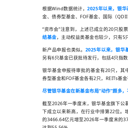
根据Wind数据统计，
2025年以来，银
金、
债券型基金
、FOF基金、国际（QDI
“资市会”注意到，上述已成立的20只股
结基金
，主动权益类基金
也
较少，只有5
新产品申报
也类似
。
2025年以来，
银华
另有6只基金已获批待发行，包括4只指数
银华基金
申报待审批的基金
有20只，其
券型基金和FOF基金各有2只，REITs基
尽管银华基金在新基金
布局
“动作”颇多
截至2026年一季度末，银华基金旗下公
下成立以来新高，在行业中排第22位。
的3466.64亿元增至2026年一季度末的37
达到
55.56%。