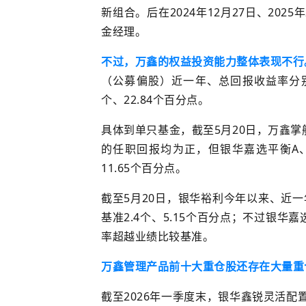
新组合。后在2024年12月27日、20
金经理。
不过，万鑫的权益投资能力
整体表现不行
（公募偏股）近一年、总回报收益率分别为1
个、22.84个百分点。
具体到单只基金，
截至5月20日，万鑫
的任职回报均为正，
但
银华嘉选平衡A
11.65个百分点。
截至5月20日，银华裕利今年以来、近一年
基准2.4个、5.15个百分点；
不过
银华嘉
率超越业绩比较基准。
万鑫管
理
产品前十大重仓股
还存在大量
重
截至2026年一季度末，银华鑫锐灵活