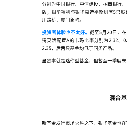
分别为中国银行、
中信建投
、招商银行、
版
；
银华裕利与银华嘉选平衡则有5只股
川路桥、厦门象屿。
投资者体验也不太好。
截至5月20日，
锐灵活配置A的卡玛比率分别为2.32、0.4
2.35，后两只基金
均低于同类产品
。
虽然本就是迷你型基金，但截至一季度末
混合基
新基金发行
市场
火热
之下
，银华基金
也在