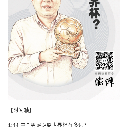
【时间轴】
1:44 中国男足距离世界杯有多远？