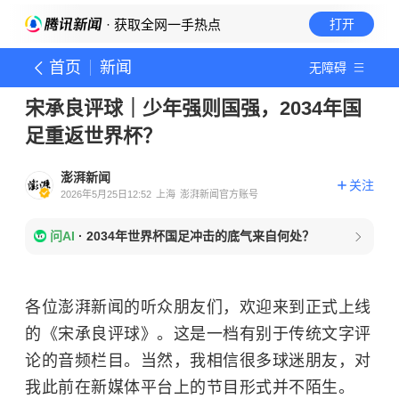
· 获取全网一手热点
打开
首页
新闻
无障碍
宋承良评球｜少年强则国强，2034年国
足重返世界杯？
澎湃新闻
关注
2026年5月25日12:52
上海
澎湃新闻官方账号
问AI
·
2034年世界杯国足冲击的底气来自何处？
各位澎湃新闻的听众朋友们，欢迎来到正式上线
的《宋承良评球》。这是一档有别于传统文字评
论的音频栏目。当然，我相信很多球迷朋友，对
我此前在新媒体平台上的节目形式并不陌生。