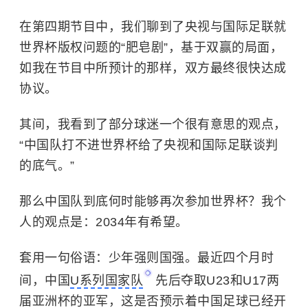
在第四期节目中，我们聊到了央视与国际足联就
世界杯版权问题的“肥皂剧”，基于双赢的局面，
如我在节目中所预计的那样，双方最终很快达成
协议。
其间，我看到了部分球迷一个很有意思的观点，
“中国队打不进世界杯给了央视和国际足联谈判
的底气。”
那么中国队到底何时能够再次参加世界杯？我个
人的观点是：2034年有希望。
套用一句俗语：少年强则国强。最近四个月时
间，中国
U系列国家队
先后夺取U23和U17两
届亚洲杯的亚军，这是否预示着中国足球已经开