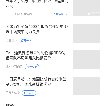
凭本人手机号：验证后获取！#运营商
业务
00:15
广告
云启创想运营商
了解详情
国米力拒英超4000万报价留住新星 齐
沃中场变革助力良多
冷雪聊球
打开APP
TA：迪奥曼德想去过利物浦和PSG，
但两队不愿满足莱比锡要价
虎扑体育内容
打开APP
一日意甲动向：赖因德斯转会给米兰
制造契机，国米新援很满足
里芃芃体育
打开APP