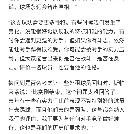
谎，球场永远会给出真相。”
“这支球队需要更多性格。有些时候我们发生了
变化，没能很好地展现我的特点和我的能力。有
时你会遇到更强的对手，但如果你有斗志，依然
能让对手踢得很难受。你可能会被对手的实力压
制，但大家能看出来你是否在战斗、是否在反
击。评价一名球员，也要看他的性格。”
被问到是否会考虑让一些外租球员回归时，
斯帕
莱蒂
说：“比赛刚结束，这个问题太难回答了。
去年有一些有实力但此前表现不算特别好的球员
出去踢球，而且他们去的是强队。这些都会纳入
我们的评估，我们要为与任何对手竞争做好准
备，这也是我们的历史所要求的。”