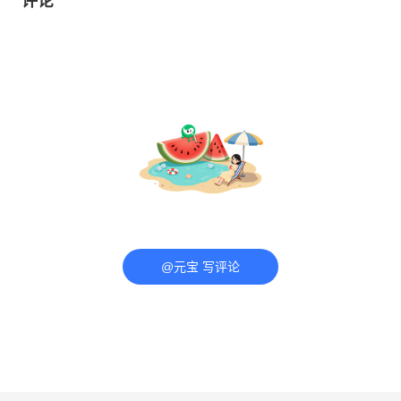
评论
@元宝 写评论