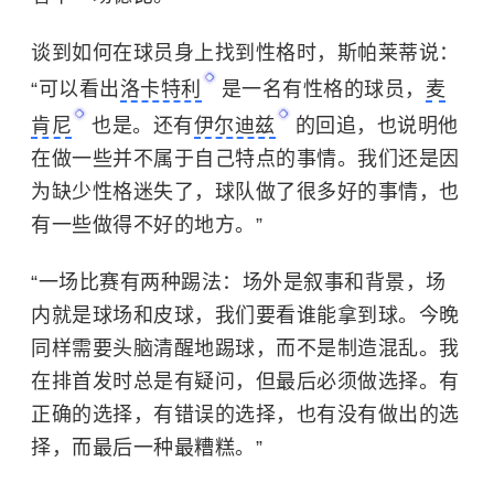
谈到如何在球员身上找到性格时，斯帕莱蒂说：
“可以看出
洛卡特利
是一名有性格的球员，
麦
肯尼
也是。还有
伊尔迪兹
的回追，也说明他
在做一些并不属于自己特点的事情。我们还是因
为缺少性格迷失了，球队做了很多好的事情，也
有一些做得不好的地方。”
“一场比赛有两种踢法：场外是叙事和背景，场
内就是球场和皮球，我们要看谁能拿到球。今晚
同样需要头脑清醒地踢球，而不是制造混乱。我
在排首发时总是有疑问，但最后必须做选择。有
正确的选择，有错误的选择，也有没有做出的选
择，而最后一种最糟糕。”