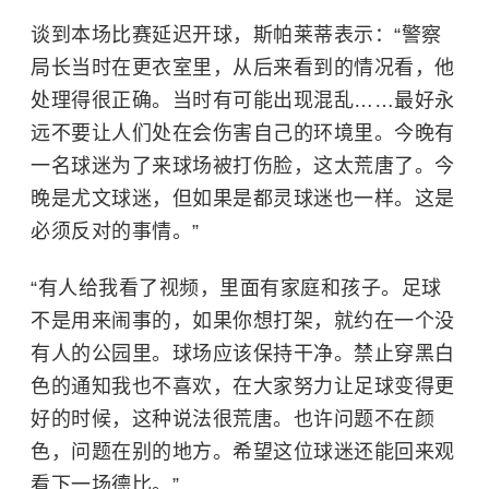
谈到本场比赛延迟开球，斯帕莱蒂表示：“警察
局长当时在更衣室里，从后来看到的情况看，他
处理得很正确。当时有可能出现混乱……最好永
远不要让人们处在会伤害自己的环境里。今晚有
一名球迷为了来球场被打伤脸，这太荒唐了。今
晚是尤文球迷，但如果是都灵球迷也一样。这是
必须反对的事情。”
“有人给我看了视频，里面有家庭和孩子。足球
不是用来闹事的，如果你想打架，就约在一个没
有人的公园里。球场应该保持干净。禁止穿黑白
色的通知我也不喜欢，在大家努力让足球变得更
好的时候，这种说法很荒唐。也许问题不在颜
色，问题在别的地方。希望这位球迷还能回来观
看下一场德比。”