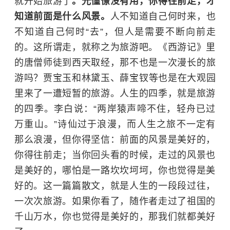
就开始旅游了
。光憧憬没有用，你得往前走，才
知道前面是什么风景。
人不知道自己何时来，也
不知道自己何时“去”，但人是需要不断向前走
的。这所谓走，就称之为旅游吧。《西游记》里
的
唐僧
师徒到西天取经，那不也是一次漫长的旅
游吗？
贾宝玉
和
林黛玉
、
薛宝钗
等也是在
大观园
里来了一遭短暂的旅游。人生的四季，就是旅游
的四季。李白说：“两岸猿声啼不住，轻舟已过
万重山。”诗仙过于浪漫，而人生之旅不一定有
那么浪漫，但你得坚信：前面的风景是美好的，
你得往前走；当你回头看的时候，走过的风景也
是美好的，哪怕是一路坎坎坷坷，你也觉得是美
好的。这一篇篇散文，就是人生的一段段过往，
一次次旅游。如果你看了，随作者走过了祖国的
千山万水，你也觉得是美好的，那我们就都美好