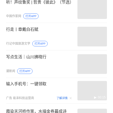
听！声纹鲁奖 | 哲贵《彼此》（节选）
中国作家网
打开APP
行走丨章戴白石赋
行记中国旅游文学
打开APP
写点生活｜山川拂晓行
潮新闻
打开APP
输入手机号：一键领取
00:15
广告
易泽科技运营商
了解详情
霞染天河桥作笔，水描金卷暮成诗