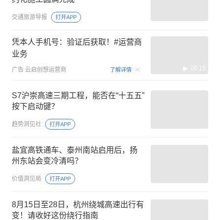
交通旅游导报
打开APP
凭本人手机号：验证后获取！#运营商
业务
00:15
广告
云启创想运营商
了解详情
S7沪崇高速三期工程，能否在“十五五”
按下启动键？
趋势洞见社
打开APP
盐宜高铁通车、泰州南站启用后，扬
州东站会变冷清吗？
价值洞见局
打开APP
8月15日至28日，杭州绕城高速出行有
变！请收好这份绕行指南