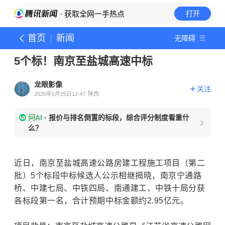
· 获取全网一手热点
打开
首页
新闻
无障碍
5个标！南京至盐城高速中标
龙眼影像
关注
2026年5月25日12:47
陕西
问AI
·
报价与排名倒置的标段，综合评分制度看重什
么？
近日，南京至盐城高速公路房建工程施工项目（第二
批）5个标段中标候选人公示相继揭晓，
南京宁通路
桥
、中建七局、中铁四局、南通建工、中铁十局分获
各标段第一名，合计预期中标金额约2.95亿元。