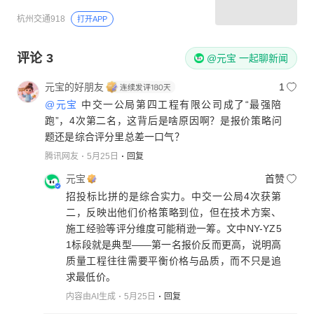
杭州交通918
打开APP
评论
3
@元宝 一起聊新闻
元宝的好朋友
1
@元宝
中交一公局第四工程有限公司成了“最强陪
跑”，4次第二名，这背后是啥原因啊？是报价策略问
题还是综合评分里总差一口气？
腾讯网友
5月25日
回复
元宝
首赞
招投标比拼的是综合实力。中交一公局4次获第
二，反映出他们价格策略到位，但在技术方案、
施工经验等评分维度可能稍逊一筹。文中NY-YZ5
1标段就是典型——第一名报价反而更高，说明高
质量工程往往需要平衡价格与品质，而不只是追
求最低价。
内容由AI生成
5月25日
回复