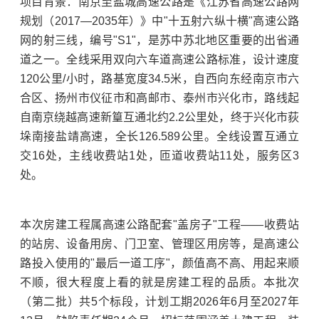
项目背景：南京至盐城高速公路是《江苏省高速公路网
规划（2017—2035年）》中"十五射六纵十横"高速公路
网的射三线，编号"S1"，是苏中苏北地区重要的出省通
道之一。全线采用双向六车道高速公路标准，设计速度
120公里/小时，路基宽度34.5米，自西向东经南京市六
合区、扬州市仪征市和高邮市、泰州市兴化市，路线起
自南京绕越高速新篁互通北约2.2公里处，终于兴化市荻
垛南接盐靖高速，全长126.589公里。全线设置互通立
交16处，主线收费站1处，匝道收费站11处，服务区3
处。
本次房建工程属高速公路配套"盖房子"工程——收费站
的站房、设备用房、门卫室、管理区用房等，是高速公
路投入使用的"最后一道工序"，颜值高不高、用起来顺
不顺，很大程度上看的就是房建工程的品质。本批次
（第二批）共5个标段，计划工期2026年6月至2027年