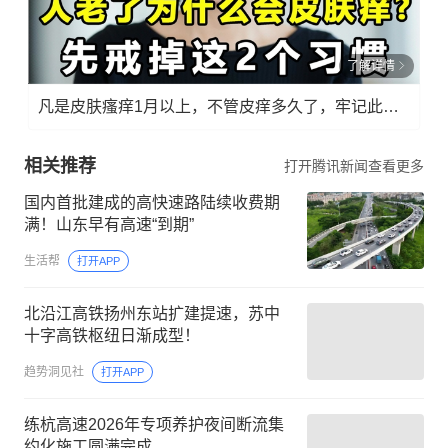
了解详情
凡是皮肤瘙痒1月以上，不管皮痒多久了，牢记此法，快！准！狠！
相关推荐
打开腾讯新闻查看更多
国内首批建成的高快速路陆续收费期
满！山东早有高速“到期”
生活帮
打开APP
北沿江高铁扬州东站扩建提速，苏中
十字高铁枢纽日渐成型！
趋势洞见社
打开APP
练杭高速2026年专项养护夜间断流集
约化施工圆满完成