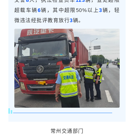
交警
8
人，执法检查货车
123
辆，查处超限
超载车辆
6
辆，其中超限50%以上
3
辆，轻
微违法经批评教育放行
3
辆。
常州交通部门