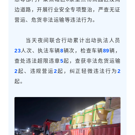
边道路，开展行业安全专项整治，严查无证
营运、危货非法运输等违法行为。
当天夜间联合行动累计出动执法人员
23
人次、执法车辆
8
辆次，检查车辆
89
辆，
查处违法超限违章
5
起，查获非法危货运输
2
起、违规营运
2
起，纠正轻微违法行为
2
起。