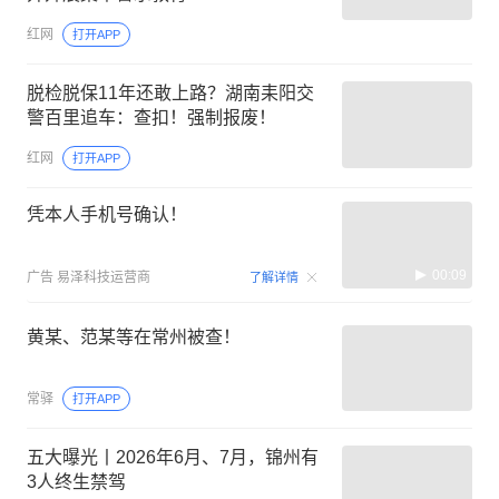
红网
打开APP
脱检脱保11年还敢上路？湖南耒阳交
警百里追车：查扣！强制报废！
红网
打开APP
凭本人手机号确认！
00:09
广告
易泽科技运营商
了解详情
黄某、范某等在常州被查！
常驿
打开APP
五大曝光丨2026年6月、7月，锦州有
3人终生禁驾