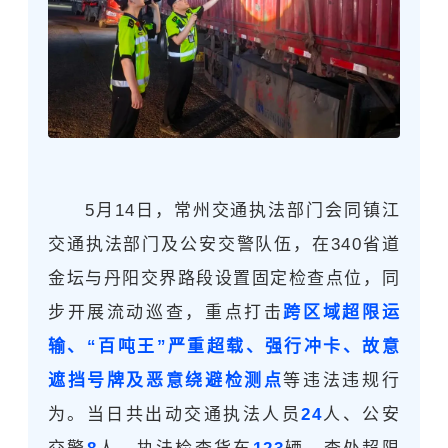
5月14日，常州交通执法部门会
同镇江
交通执法部门及公安交警队伍，
在340省道
金坛与丹阳交界路段设
置固定检查点位，同
步开展流动巡查，重点打击
跨区域超限运
输、“百吨王”严重超载、强行冲卡、故意
遮挡号牌及恶意绕避检测点
等违法违规行
为。当日共出动交通执法人员
24
人、公安