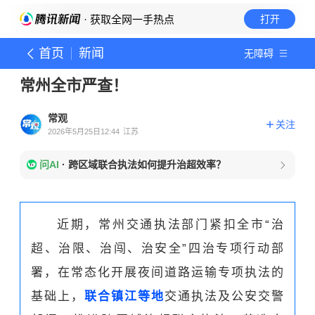
· 获取全网一手热点
打开
首页
新闻
无障碍
常州全市严查！
常观
关注
2026年5月25日12:44
江苏
问AI
·
跨区域联合执法如何提升治超效率？
近期，常州交通执法部门紧扣全市“治
超、治限、治闯、治安全”四治专项行动部
署，在常态化开展夜间道路运输专项执法的
基础上，
联合镇江等地
交通执法及公安交警