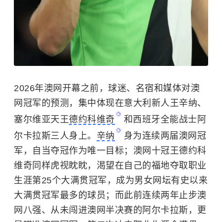
2026年澳网开幕之前，球迷、名宿和媒体对澳
网冠军的预测，集中体现在意大利新人王辛纳、
塞尔维亚天王
德约科维奇
和西班牙全能战士阿
尔卡拉斯三人身上。
辛纳
身为连续两届澳网冠
军，自当夺冠作为唯一目标；澳网十冠王德约科
维奇同样虎视眈眈，渴望在自己的福地夺取职业
生涯第25个大满贯冠军，成为男女网坛有史以来
大满贯冠军最多的球员；而此前连续两年止步澳
网八强、从未闯进澳网半决赛的阿尔卡拉斯，更