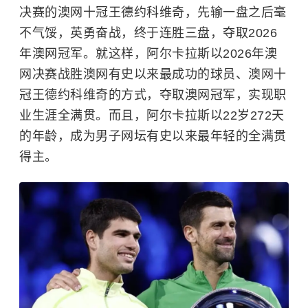
决赛的澳网十冠王德约科维奇，先输一盘之后毫
不气馁，英勇奋战，终于连胜三盘，夺取2026
年澳网冠军。就这样，阿尔卡拉斯以2026年澳
网决赛战胜澳网有史以来最成功的球员、澳网十
冠王德约科维奇的方式，夺取澳网冠军，实现职
业生涯全满贯。而且，阿尔卡拉斯以22岁272天
的年龄，成为男子网坛有史以来最年轻的全满贯
得主。