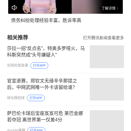
了解详情
债务纠纷处理经验丰富，胜诉率高
相关推荐
打开腾讯新闻查看更多
莎拉一招“反点名”，特奥多罗哑火，马
科斯突然成“头号嫌疑人”
剑哥的思政课
打开APP
官宣退赛，郑钦文无缘辛辛那提之
后，中网武网唯一外卡该留给谁？
体坛微侃球
打开APP
萨巴伦卡球后宝座岌岌可危 莱巴金娜
若夺冠 离世界第一仅差4分
double健健
打开APP