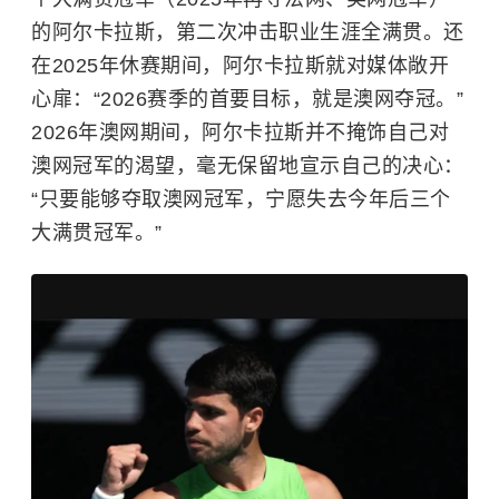
的阿尔卡拉斯，第二次冲击职业生涯全满贯。还
在2025年休赛期间，阿尔卡拉斯就对媒体敞开
心扉：“2026赛季的首要目标，就是澳网夺冠。”
2026年澳网期间，阿尔卡拉斯并不掩饰自己对
澳网冠军的渴望，毫无保留地宣示自己的决心：
“只要能够夺取澳网冠军，宁愿失去今年后三个
大满贯冠军。”