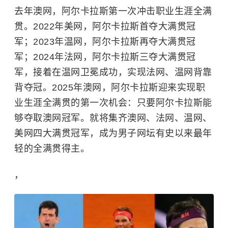
去年澳网，阿尔卡拉斯第一次冲击职业生涯全满
贯。2022年美网，阿尔卡拉斯首夺大满贯冠
军；2023年温网，阿尔卡拉斯再夺大满贯冠
军；2024年法网，阿尔卡拉斯三夺大满贯冠
军，接着在温网卫冕成功，实现法网、温网背靠
背夺冠。2025年澳网，阿尔卡拉斯迎来实现职
业生涯全满贯的第一次机会：只要阿尔卡拉斯能
够夺取澳网冠军。就将集齐澳网、法网、温网、
美网四大满贯冠军，成为男子网坛有史以来最年
轻的全满贯得主。
，