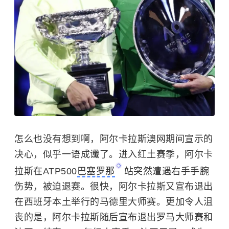
怎么也没有想到啊，阿尔卡拉斯澳网期间宣示的
决心，似乎一语成谶了。进入红土赛季，阿尔卡
拉斯在ATP500
巴塞罗那
站突然遭遇右手手腕
伤势，被迫退赛。很快，阿尔卡拉斯又宣布退出
在西班牙本土举行的
马德里大师赛
。更加令人沮
丧的是，阿尔卡拉斯随后宣布退出罗马大师赛和